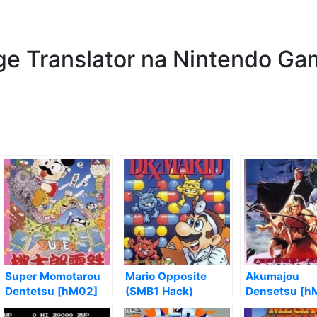
age Translator na Nintendo G
Super Momotarou
Mario Opposite
Akumajou
Dentetsu [hM02]
(SMB1 Hack)
Densetsu [h