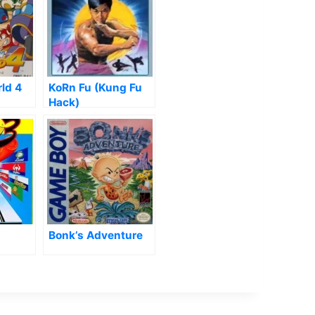
ld 4
KoRn Fu (Kung Fu
Hack)
Bonk’s Adventure