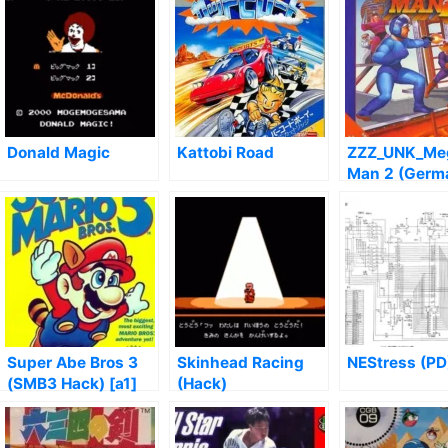
Donald Magic
Kattobi Road
ZZZ_UNK_Me
Man 2 (Germ
Translation)
89014ffd (2
Super Abe Bros 3
Skinhead Racing
NEStress (PD
(SMB3 Hack) [a1]
(Hack)