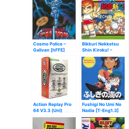
Cosmo Police –
Bikkuri Nekketsu
Galivan [hFFE]
Shin Kiroku! –
Harukanaru Kin
Medal
Action Replay Pro
Fushigi No Umi No
64 V3.3 (Unl)
Nadia [T-Eng1.3]