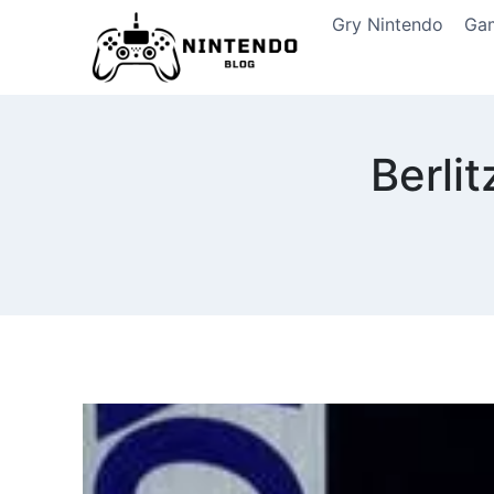
Przeskocz
Gry Nintendo
Ga
do
treści
Berli