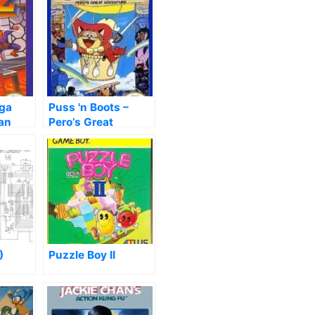
ga
Puss 'n Boots –
an
Pero’s Great
Adventure
62160)
)
Puzzle Boy II