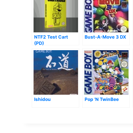
NTF2 Test Cart
Bust-A-Move 3 DX
(PD)
Ishidou
Pop 'N TwinBee