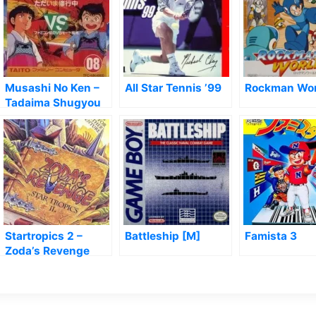
Musashi No Ken –
All Star Tennis ’99
Rockman Wor
Tadaima Shugyou
Chuu
Startropics 2 –
Battleship [M]
Famista 3
Zoda’s Revenge