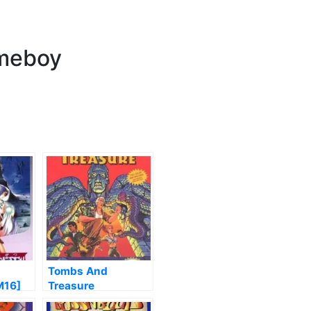
ameboy
Tombs And
M16]
Treasure