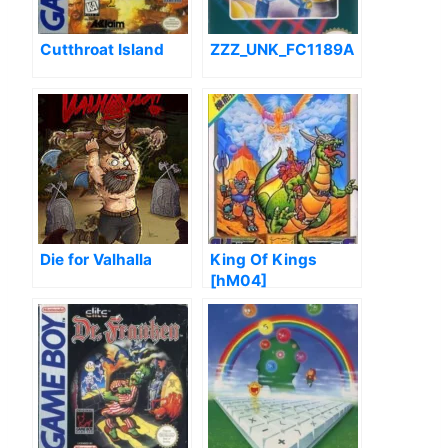
Cutthroat Island
ZZZ_UNK_FC1189A
Die for Valhalla
King Of Kings
[hM04]