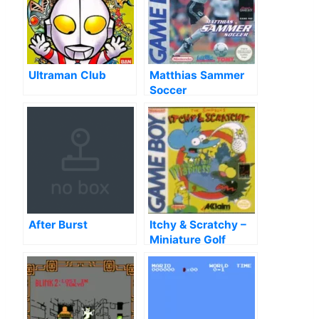
Ultraman Club
Matthias Sammer
Soccer
After Burst
Itchy & Scratchy –
Miniature Golf
Madness