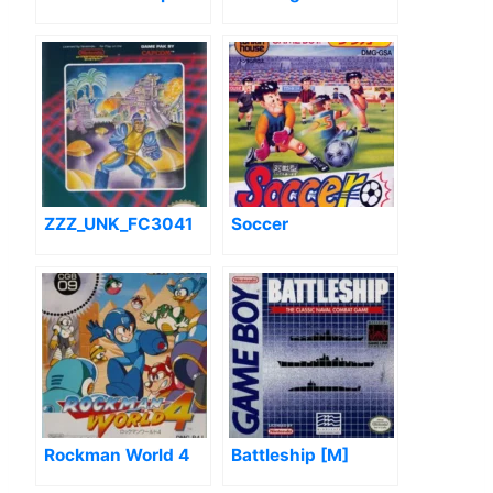
ZZZ_UNK_FC3041
Soccer
Rockman World 4
Battleship [M]