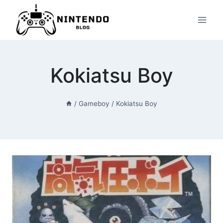
Przeskocz
do
treści
Kokiatsu Boy
/
Gameboy
/
Kokiatsu Boy