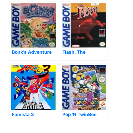
Bonk’s Adventure
Flash, The
Famista 3
Pop 'N TwinBee