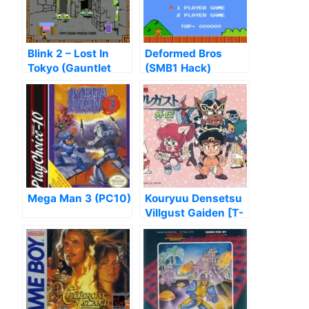
Blink 2 – Lost In
Deformed Bros
Tokyo (Gauntlet
(SMB1 Hack)
Hack)
Mega Man 3 (PC10)
Kouryuu Densetsu
Villgust Gaiden [T-
Eng_Tarzanh]