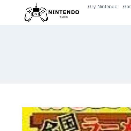
Przeskocz
Gry Nintendo
Ga
do
treści