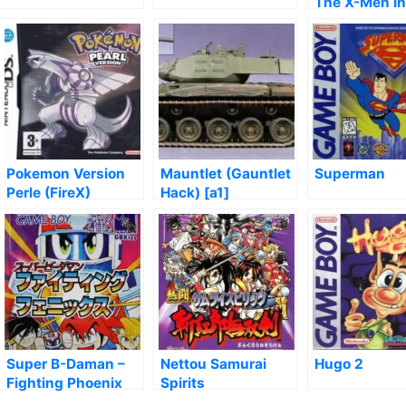
The X-Men In
Arcade’s Re
Pokemon Version
Mauntlet (Gauntlet
Superman
Perle (FireX)
Hack) [a1]
Super B-Daman –
Nettou Samurai
Hugo 2
Fighting Phoenix
Spirits