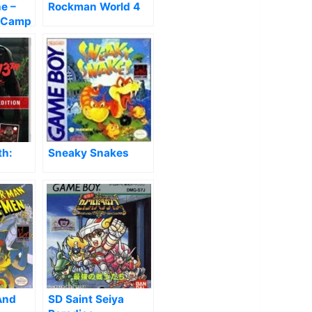
e –
Rockman World 4
 Camp
th:
Sneaky Snakes
And
SD Saint Seiya