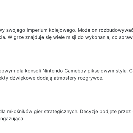
y swojego imperium kolejowego. Może on rozbudowywać s
a. W grze znajduje się wiele misji do wykonania, co spraw
powym dla konsoli Nintendo Gameboy pikselowym stylu. Choc
efekty dźwiękowe dodają atmosfery rozgrywce.
dla miłośników gier strategicznych. Decyzje podjęte prze
angażująca.