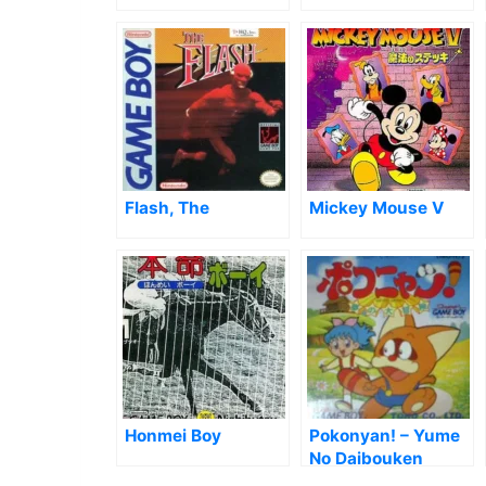
Flash, The
Mickey Mouse V
Honmei Boy
Pokonyan! – Yume
No Daibouken