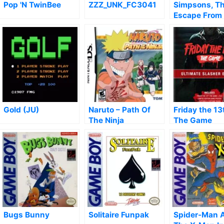
Pop 'N TwinBee
ZZZ_UNK_FC3041
Simpsons, Th
Escape From
Deadly
Gold (JU)
Naruto – Path Of
Friday the 13
The Ninja
The Game
Bugs Bunny
Solitaire Funpak
Spider-Man 