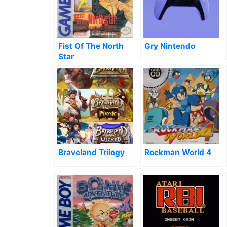
Fist Of The North
Gry Nintendo
Star
Braveland Trilogy
Rockman World 4