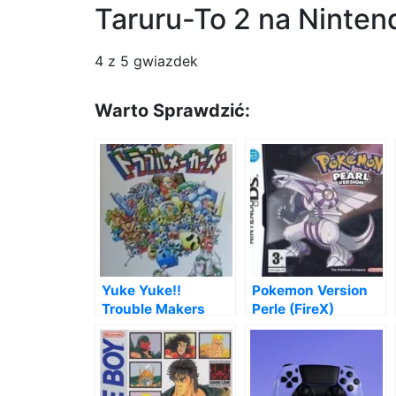
Taruru-To 2 na Ninte
4
z 5 gwiazdek
Warto Sprawdzić:
Yuke Yuke!!
Pokemon Version
Trouble Makers
Perle (FireX)