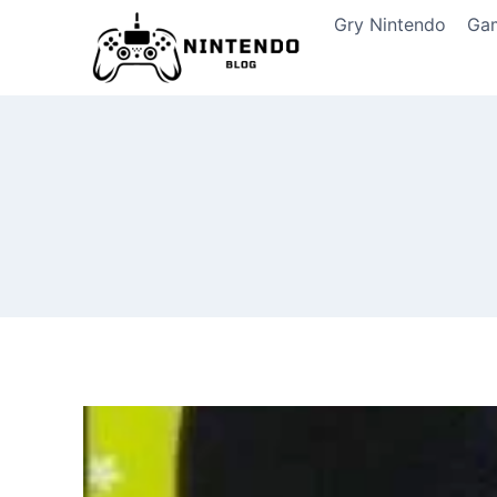
Przeskocz
Gry Nintendo
Ga
do
treści