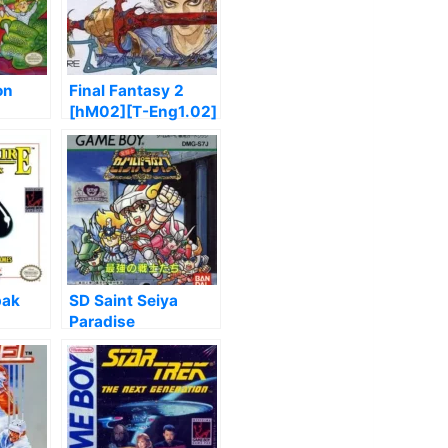
on
Final Fantasy 2
[hM02][T-Eng1.02]
[a3]
pak
SD Saint Seiya
Paradise