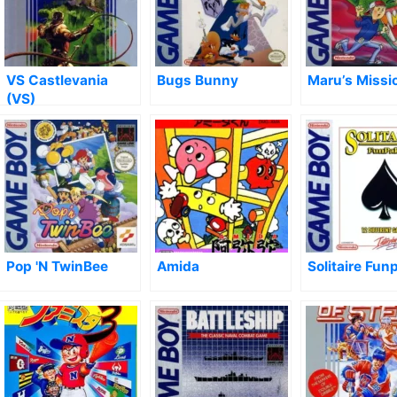
VS Castlevania
Bugs Bunny
Maru’s Missi
(VS)
Pop 'N TwinBee
Amida
Solitaire Fun