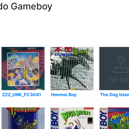
ndo Gameboy
ZZZ_UNK_FC3041
Honmei Boy
The Dog Isla