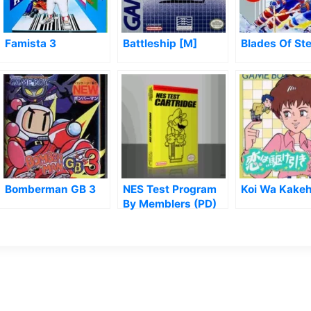
Famista 3
Battleship [M]
Blades Of Ste
Bomberman GB 3
NES Test Program
Koi Wa Kakeh
By Memblers (PD)