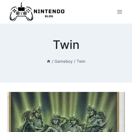
Przeskocz
do
treści
Twin
/
Gameboy
/
Twin