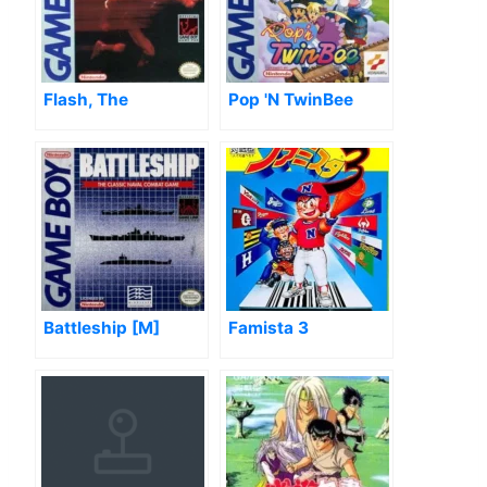
Flash, The
Pop 'N TwinBee
Battleship [M]
Famista 3