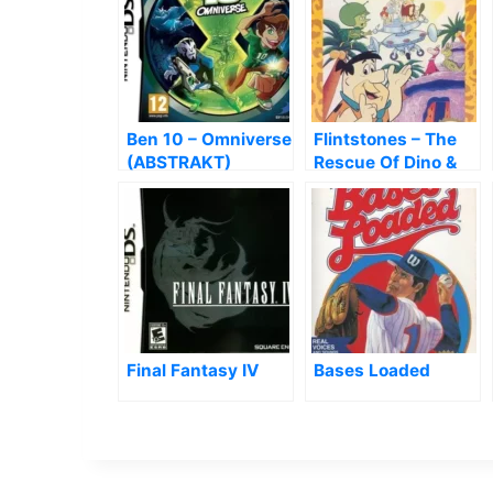
Ben 10 – Omniverse
Flintstones – The
(ABSTRAKT)
Rescue Of Dino &
Hoppy, The
Final Fantasy IV
Bases Loaded