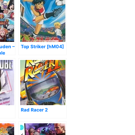
uden –
Top Striker [hM04]
ble
Rad Racer 2