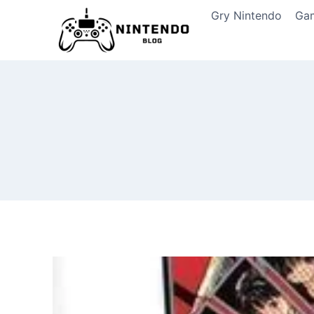
Przeskocz
Gry Nintendo
Ga
do
treści