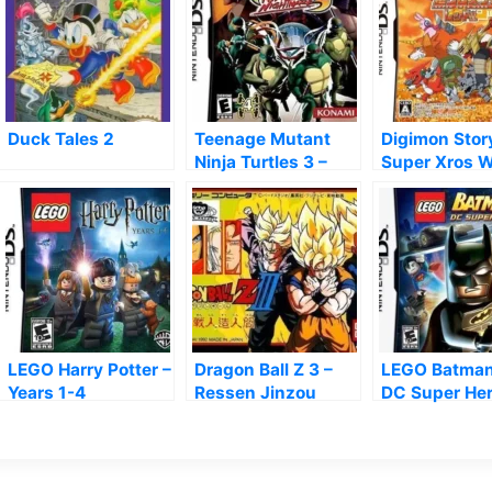
Duck Tales 2
Teenage Mutant
Digimon Stor
Ninja Turtles 3 –
Super Xros 
Mutant Nightmare
Red
LEGO Harry Potter –
Dragon Ball Z 3 –
LEGO Batman
Years 1-4
Ressen Jinzou
DC Super He
Ningen [hFFE][a1]