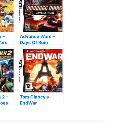
y –
Advance Wars –
Wars
Days Of Ruin
 2 –
Tom Clancy’s
roes
EndWar