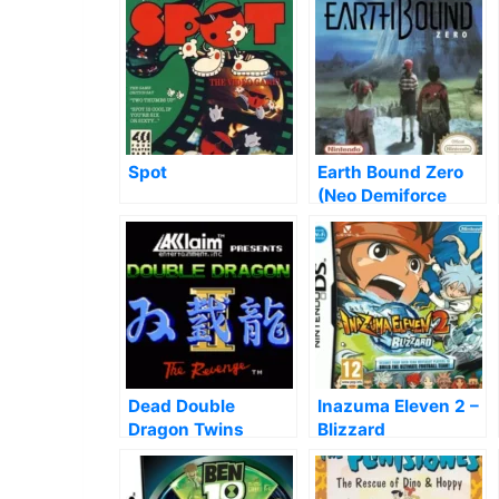
Spot
Earth Bound Zero
(Neo Demiforce
V1.01 Hack-2)
Dead Double
Inazuma Eleven 2 –
Dragon Twins
Blizzard
(Hack)