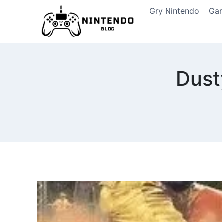
Przeskocz
Gry Nintendo
Ga
do
treści
Dust