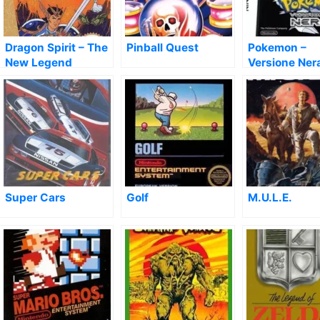
Dragon Spirit – The
Pinball Quest
Pokemon –
New Legend
Versione Ner
Super Cars
Golf
M.U.L.E.