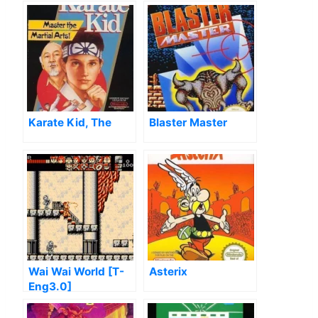
[hM34]
Karate Kid, The
Blaster Master
Wai Wai World [T-
Asterix
Eng3.0]