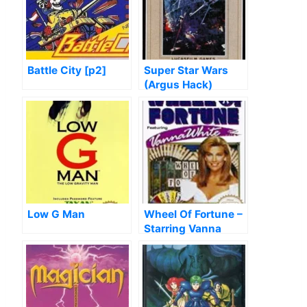
Battle City [p2]
Super Star Wars
(Argus Hack)
Low G Man
Wheel Of Fortune –
Starring Vanna
White