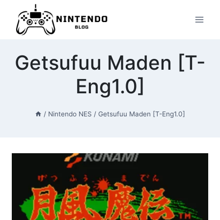
Przeskocz
do
treści
Getsufuu Maden [T-
Eng1.0]
/
Nintendo NES
/
Getsufuu Maden [T-Eng1.0]