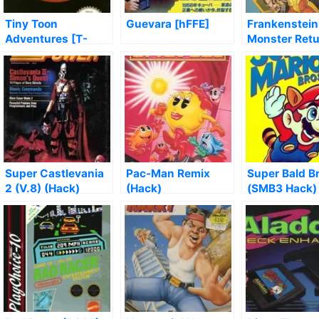
Tiny Toon
Guevara [hFFE]
Frankenstein
Adventures [T-
Monster Ret
Span]
Super Castlevania
Pac-Man Remix
Super Bald B
2 (V.8) (Hack)
(Hack)
(SMB3 Hack)