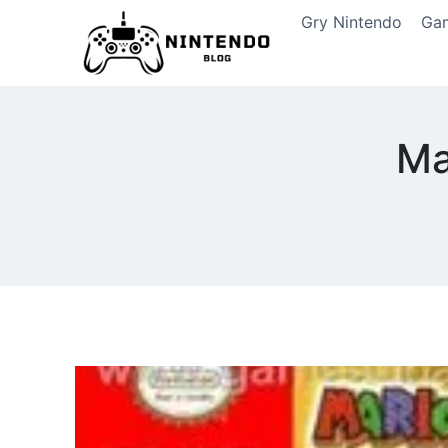
Przeskocz
Gry Nintendo
Ga
do
treści
Ma