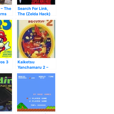
 – The
Search For Link,
urns
The (Zelda Hack)
ros 3
Kaiketsu
Yanchamaru 2 –
Karakuri Land [T-
Eng]