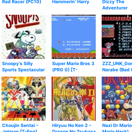
Rad Racer (PC10)
Hammerin’ Harry
Dizzy The
Adventurer
(Aladdin)
Snoopy’s Silly
Super Mario Bros 3
ZZZ_UNK_Go
Sports Spectacular
(PRG 0) [T-
Narabe (Bad
Swed1.2][a1]
8eab0582)
Choujin Sentai –
Hiryuu No Ken 2 –
Nazi Dr Mario
Jetman [T-Eng]
Dragon No Tsubasa
Mario Hack)