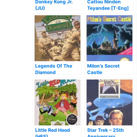
Donkey Kong Jr.
Cattou Ninden
(JU)
Teyandee [T-Eng]
Legends Of The
Milon’s Secret
Diamond
Castle
Little Red Hood
Star Trek – 25th
(HES)
Anniversary