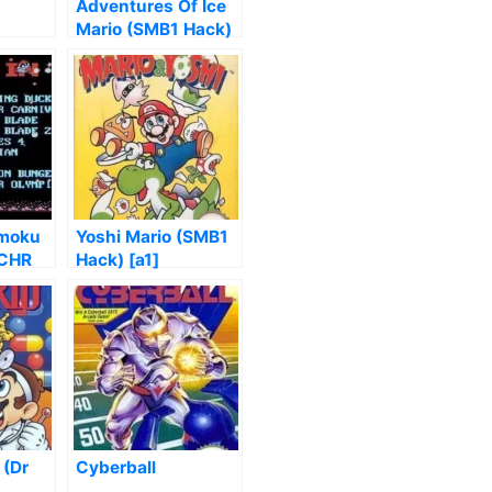
Adventures Of Ice
Mario (SMB1 Hack)
moku
Yoshi Mario (SMB1
 CHR
Hack) [a1]
 (Dr
Cyberball