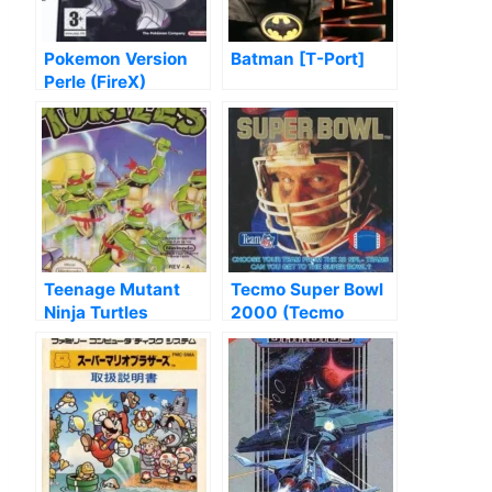
Pokemon Version
Batman [T-Port]
Perle (FireX)
Teenage Mutant
Tecmo Super Bowl
Ninja Turtles
2000 (Tecmo
Super Bowl Hack)