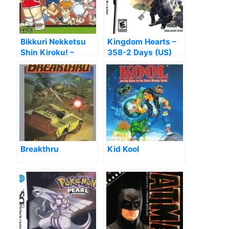
Bikkuri Nekketsu
Kingdom Hearts –
Shin Kiroku! –
358-2 Days (US)
Harukanaru Kin
Medal
Breakthru
Kid Kool