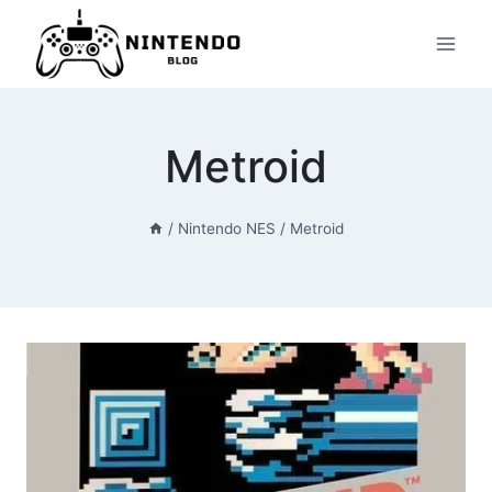
Przeskocz
do
treści
Metroid
/
Nintendo NES
/
Metroid