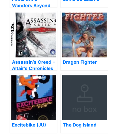
Wonders Beyond
Assassin’s Creed –
Dragon Fighter
Altair’s Chronicles
Excitebike (JU)
The Dog Island