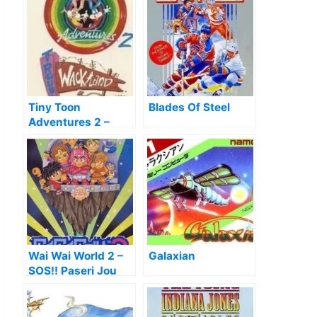
Tiny Toon
Blades Of Steel
Adventures 2 –
Trouble In
Wackyland
Wai Wai World 2 –
Galaxian
SOS!! Paseri Jou
[T-Eng_100%]