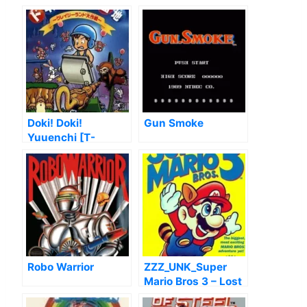
Doki! Doki!
Gun Smoke
Yuuenchi [T-
Eng1.0]
Robo Warrior
ZZZ_UNK_Super
Mario Bros 3 – Lost
Levels