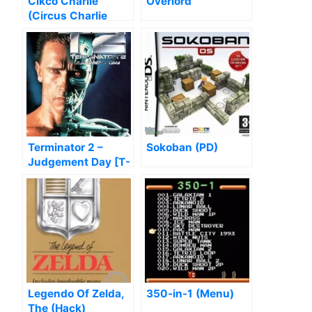
Cikco Charlie
Overlord
(Circus Charlie
Hack)
Terminator 2 –
Sokoban (PD)
Judgement Day [T-
Port]
Legendo Of Zelda,
350-in-1 (Menu)
The (Hack)