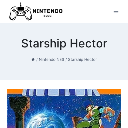
Przeskocz
do
treści
Starship Hector
/
Nintendo NES
/
Starship Hector