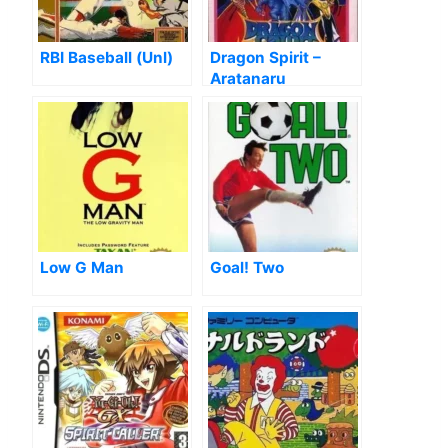
RBI Baseball (Unl)
Dragon Spirit –
Aratanaru
Densetsu [hM04]
Low G Man
Goal! Two