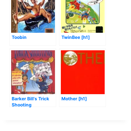
Toobin
TwinBee [h1]
Barker Bill’s Trick
Mother [h1]
Shooting