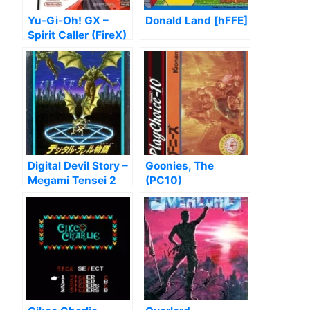
Yu-Gi-Oh! GX –
Donald Land [hFFE]
Spirit Caller (FireX)
Digital Devil Story –
Goonies, The
Megami Tensei 2
(PC10)
[hM04]