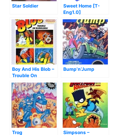
Star Soldier
Sweet Home [T-
Eng1.0]
Boy And His Blob –
Bump’n’Jump
Trouble On
Blobolonia, A
Trog
Simpsons –