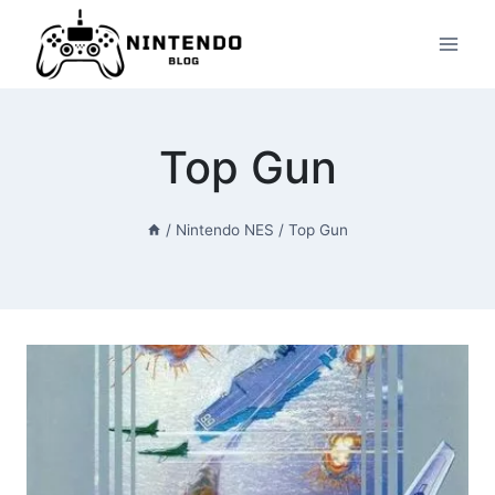
Przeskocz
do
treści
Top Gun
/
Nintendo NES
/
Top Gun