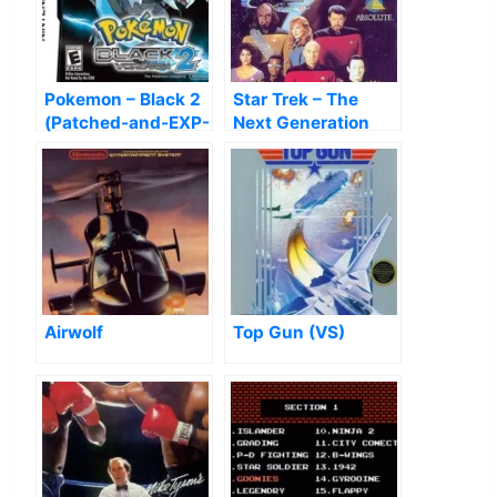
Pokemon – Black 2
Star Trek – The
(Patched-and-EXP-
Next Generation
Fixed)
Airwolf
Top Gun (VS)