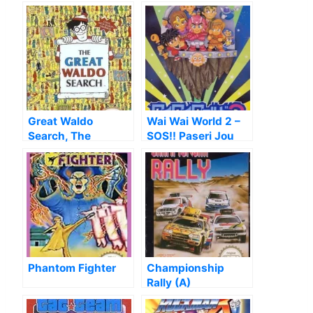
Hacks (SMB1 Hack)
Great Waldo
Wai Wai World 2 –
Search, The
SOS!! Paseri Jou
[T-Eng_100%]
Phantom Fighter
Championship
Rally (A)