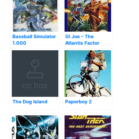
Baseball Simulator
GI Joe – The
1.000
Atlantis Factor
The Dog Island
Paperboy 2