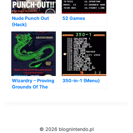
Nude Punch Out
52 Games
(Hack)
Wizardry – Proving
350-in-1 (Menu)
Grounds Of The
Mad Overlord
© 2026 blognintendo.pl