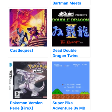
Bartman Meets
Radioactive Man,
The
Castlequest
Dead Double
Dragon Twins
(Hack)
Pokemon Version
Super Pika
Perle (FireX)
Adventure By MB