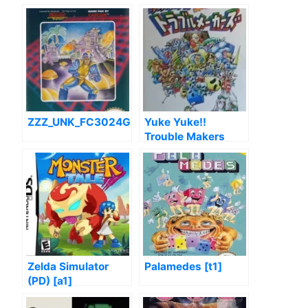
Eng_Partial]
ZZZ_UNK_FC3024G
Yuke Yuke!!
Trouble Makers
Zelda Simulator
Palamedes [t1]
(PD) [a1]