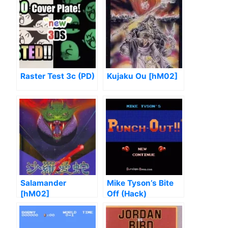
Raster Test 3c (PD)
Kujaku Ou [hM02]
Salamander
Mike Tyson’s Bite
[hM02]
Off (Hack)