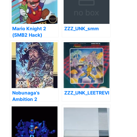
Mario Knight 2
ZZZ_UNK_smm
(SMB2 Hack)
Nobunaga’s
ZZZ_UNK_LEETREVI
Ambition 2