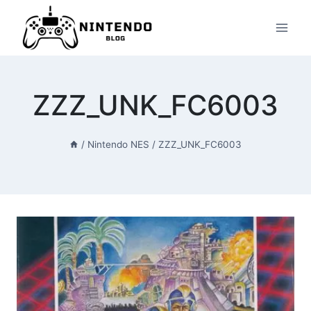
Przeskocz
do
treści
ZZZ_UNK_FC6003
/
Nintendo NES
/
ZZZ_UNK_FC6003