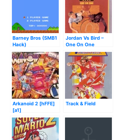
Barney Bros (SMB1
Jordan Vs Bird –
Hack)
One On One
Arkanoid 2 [hFFE]
Track & Field
[a1]