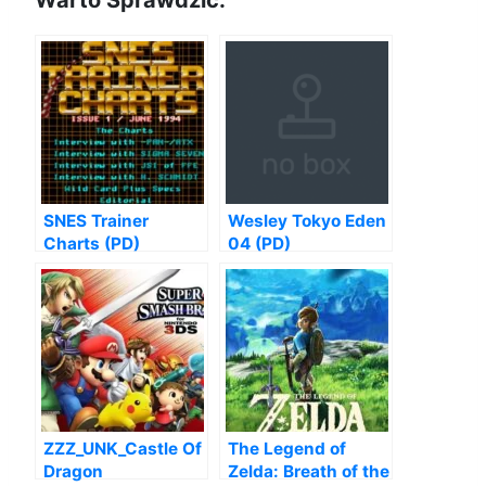
SNES Trainer
Wesley Tokyo Eden
Charts (PD)
04 (PD)
ZZZ_UNK_Castle Of
The Legend of
Dragon
Zelda: Breath of the