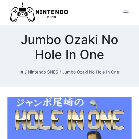
Przeskocz
do
treści
Jumbo Ozaki No
Hole In One
/
Nintendo SNES
/
Jumbo Ozaki No Hole In One