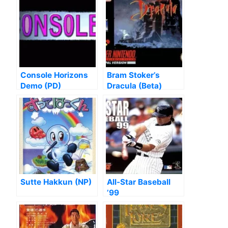
Console Horizons
Bram Stoker’s
Demo (PD)
Dracula (Beta)
Sutte Hakkun (NP)
All-Star Baseball
’99