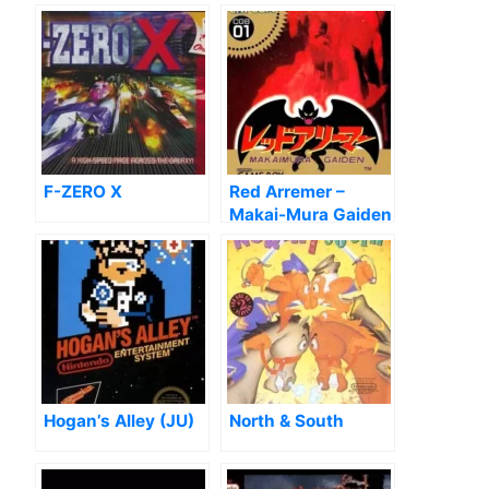
Wild
F-ZERO X
Red Arremer –
Makai-Mura Gaiden
Hogan’s Alley (JU)
North & South