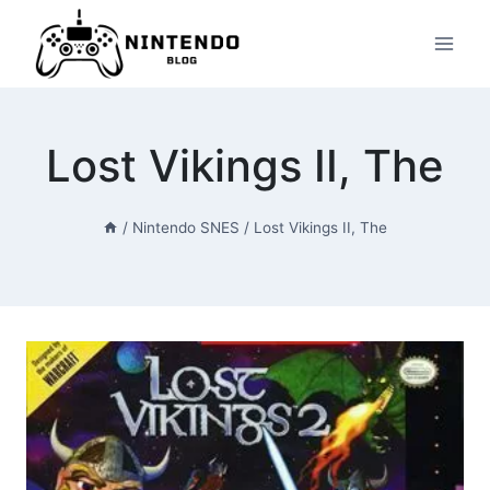
Przeskocz
do
treści
Lost Vikings II, The
/
Nintendo SNES
/
Lost Vikings II, The