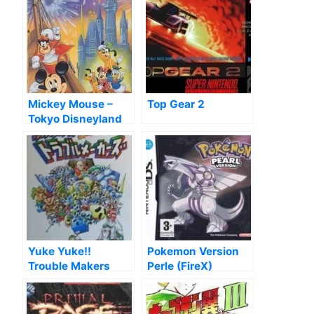
Mickey Mouse –
Top Gear 2
Tokyo Disneyland
No Daibouken
Yuke Yuke!!
Pokemon Version
Trouble Makers
Perle (FireX)