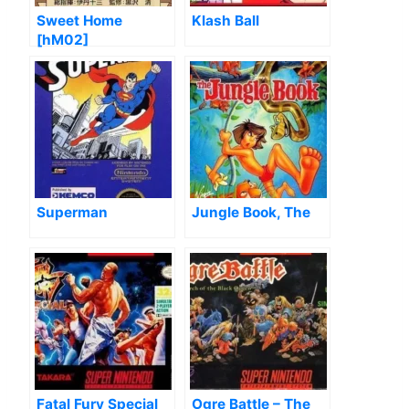
Sweet Home
Klash Ball
[hM02]
Superman
Jungle Book, The
Fatal Fury Special
Ogre Battle – The