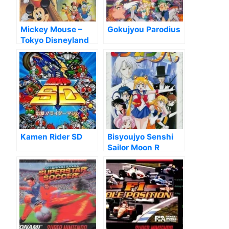
Mickey Mouse –
Gokujyou Parodius
Tokyo Disneyland
No Daibouken
Kamen Rider SD
Bisyoujyo Senshi
Sailor Moon R