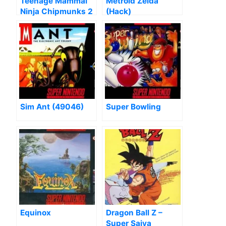
Teenage Mammal
Metroid Zelda
Ninja Chipmunks 2
(Hack)
(TMNT2 Hack)
Sim Ant (49046)
Super Bowling
Equinox
Dragon Ball Z –
Super Saiya