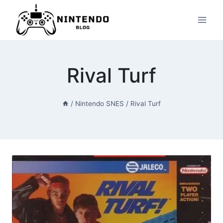
Przeskocz
do
treści
Rival Turf
/
Nintendo SNES
/
Rival Turf