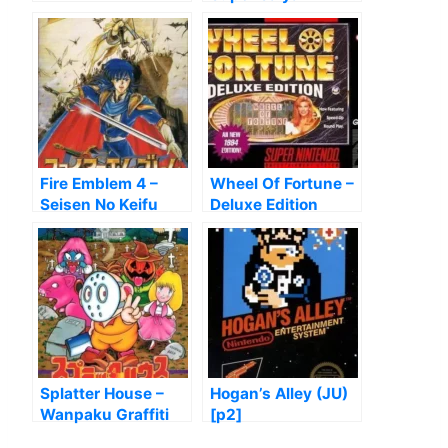
Densetsu (V1.0)
Fire Emblem 4 –
Wheel Of Fortune –
Seisen No Keifu
Deluxe Edition
Splatter House –
Hogan’s Alley (JU)
Wanpaku Graffiti
[p2]
[T-Eng1.0]