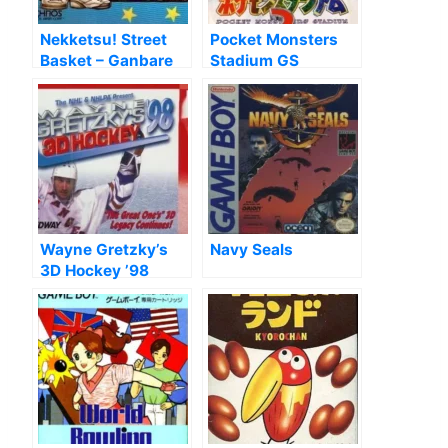
Nekketsu! Street
Pocket Monsters
Basket – Ganbare
Stadium GS
Dunk Heroes [T-
Eng0.50]
Wayne Gretzky’s
Navy Seals
3D Hockey ’98