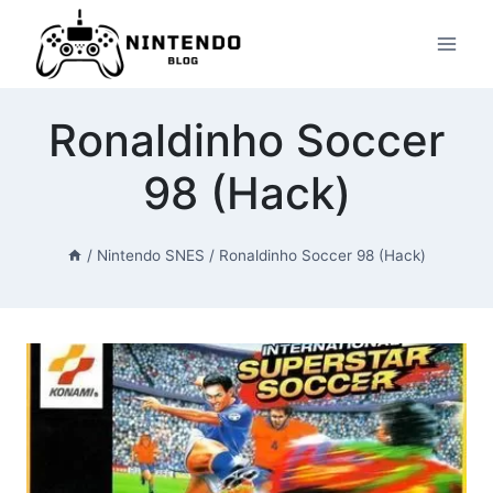
Przeskocz
do
treści
Ronaldinho Soccer
98 (Hack)
/
Nintendo SNES
/
Ronaldinho Soccer 98 (Hack)