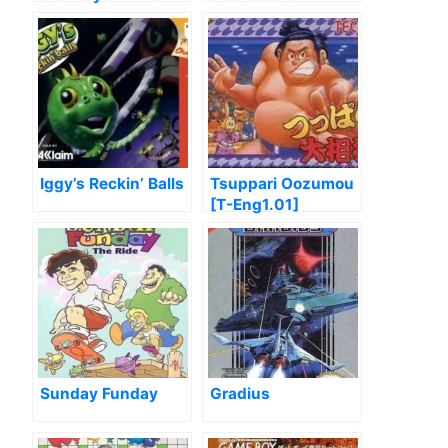
Double Trouble
Iggy’s Reckin’ Balls
Tsuppari Oozumou
[T-Eng1.01]
Sunday Funday
Gradius