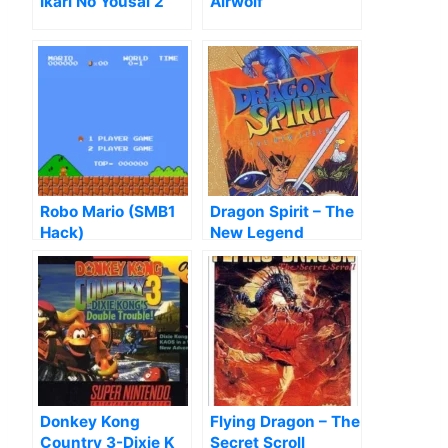
Ikari No Yousai 2
Airwolf
Robo Mario (SMB1
Dragon Spirit – The
Hack)
New Legend
Donkey Kong
Flying Dragon – The
Country 3-Dixie K
Secret Scroll