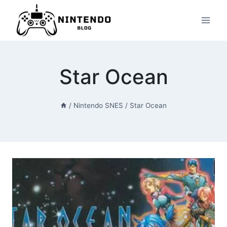
Przeskocz
do
treści
Star Ocean
/
Nintendo SNES
/
Star Ocean