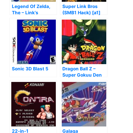
Legend Of Zelda,
Super Link Bros
The – Link’s
(SMB1 Hack) [a1]
Awakening (V1.2)
Sonic 3D Blast 5
Dragon Ball Z –
Super Gokuu Den
Totsugeki Hen
22-in-1
Galaga