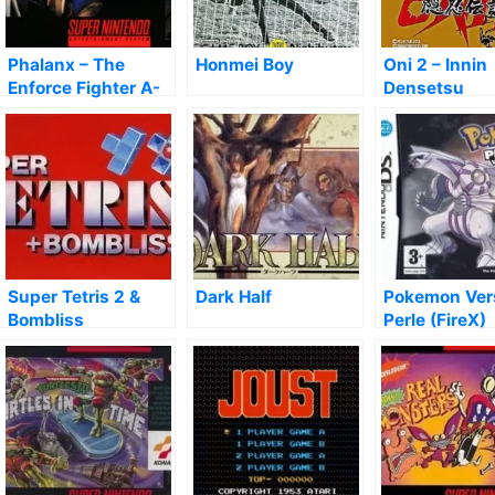
Phalanx – The
Honmei Boy
Oni 2 – Innin
Enforce Fighter A-
Densetsu
144
Super Tetris 2 &
Dark Half
Pokemon Ver
Bombliss
Perle (FireX)