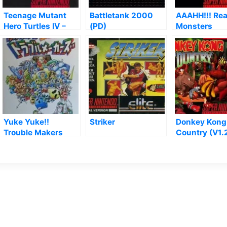
Teenage Mutant
Battletank 2000
AAAHH!!! Rea
Hero Turtles IV –
(PD)
Monsters
Turtles In Time
Yuke Yuke!!
Striker
Donkey Kong
Trouble Makers
Country (V1.