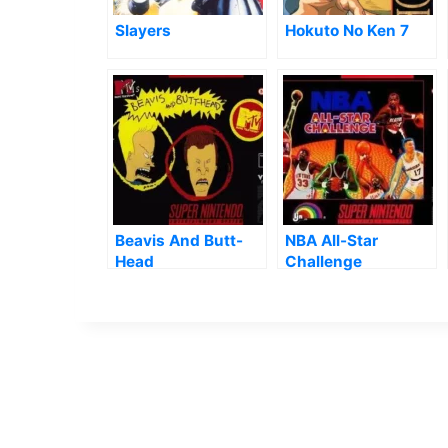
Slayers
Hokuto No Ken 7
Beavis And Butt-
NBA All-Star
Head
Challenge