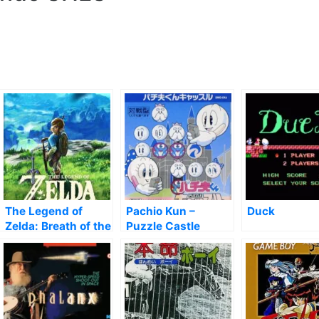
The Legend of
Pachio Kun –
Duck
Zelda: Breath of the
Puzzle Castle
Wild