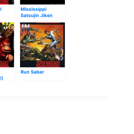
l
Mississippi
Satsujin Jiken
[hM34]
Run Saber
2)