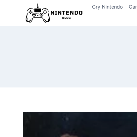
Przeskocz
Gry Nintendo
Ga
do
treści