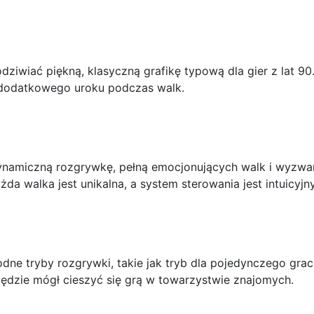
ziwiać piękną, klasyczną grafikę typową dla gier z lat 9
 dodatkowego uroku podczas walk.
namiczną rozgrywkę, pełną emocjonujących walk i wyzwań
ażda walka jest unikalna, a system sterowania jest intuicyj
odne tryby rozgrywki, takie jak tryb dla pojedynczego grac
 będzie mógł cieszyć się grą w towarzystwie znajomych.