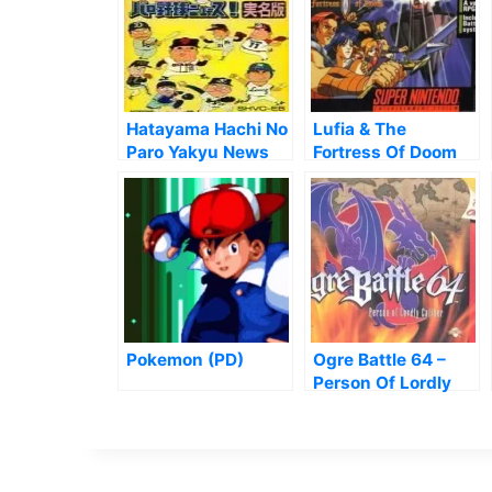
Hatayama Hachi No
Lufia & The
Paro Yakyu News
Fortress Of Doom
Jitsmeiban
Pokemon (PD)
Ogre Battle 64 –
Person Of Lordly
Caliber (V1.1)