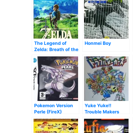
The Legend of
Honmei Boy
Zelda: Breath of the
Wild
Pokemon Version
Yuke Yuke!!
Perle (FireX)
Trouble Makers