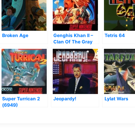
Broken Age
Genghis Khan II –
Tetris 64
Clan Of The Gray
Wolf
Super Turrican 2
Jeopardy!
Lylat Wars
(6949)