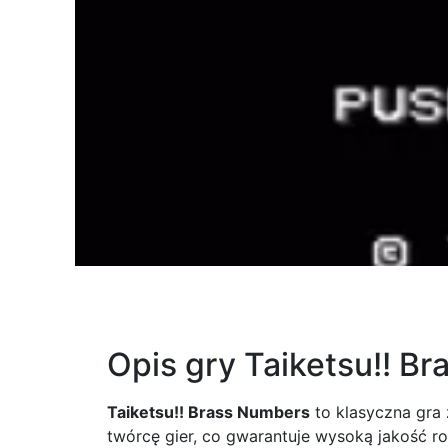
Opis gry Taiketsu!! B
Taiketsu!! Brass Numbers
to klasyczna gra
twórcę gier, co gwarantuje wysoką jakość r