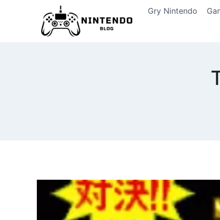
Przeskocz
Gry Nintendo
Ga
do
treści