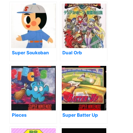
Of Zoku
Super Soukoban
Dual Orb
Pieces
Super Batter Up