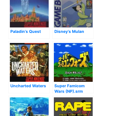
Paladin’s Quest
Disney’s Mulan
Uncharted Waters
Super Famicom
Wars (NP).srm