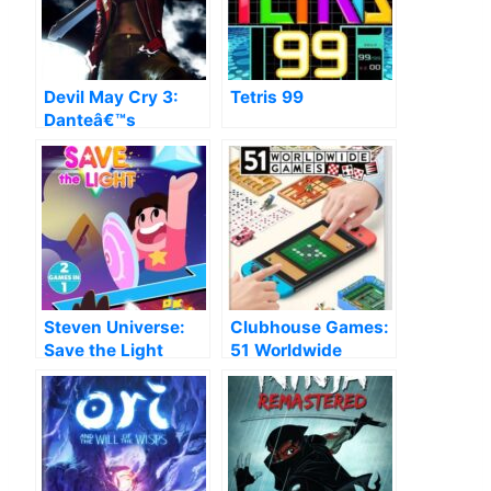
Devil May Cry 3:
Tetris 99
Danteâ€™s
Awakening
Steven Universe:
Clubhouse Games:
Save the Light
51 Worldwide
Classics