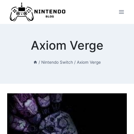
Przeskocz
do
treści
Axiom Verge
/
Nintendo Switch
/
Axiom Verge