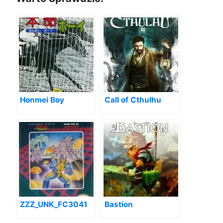
Honmei Boy
Call of Cthulhu
ZZZ_UNK_FC3041
Bastion