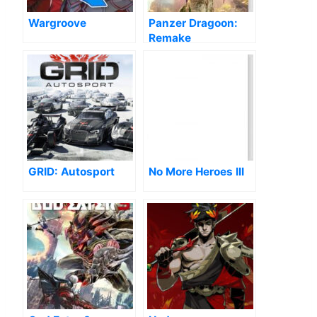
Wargroove
Panzer Dragoon:
Remake
GRID: Autosport
No More Heroes III