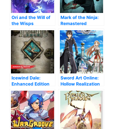
Ori and the Will of
Mark of the Ninja:
the Wisps
Remastered
Icewind Dale:
Sword Art Online:
Enhanced Edition
Hollow Realization
Deluxe Edition