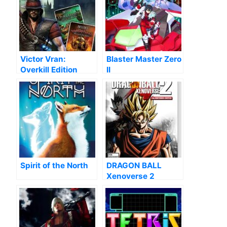
Victor Vran:
Blaster Master Zero
Overkill Edition
II
Spirit of the North
DRAGON BALL
Xenoverse 2