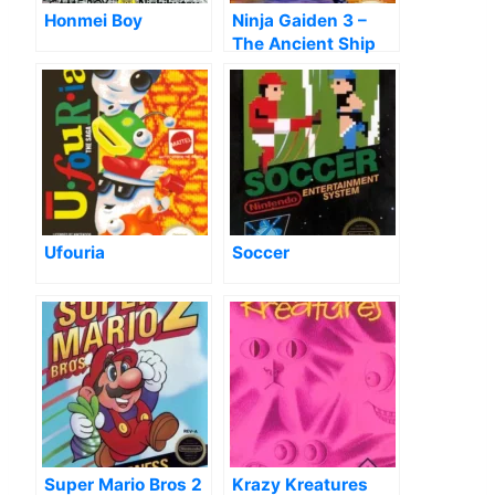
Honmei Boy
Ninja Gaiden 3 –
The Ancient Ship
Of Doom [T-
Port_CBT]
Ufouria
Soccer
Super Mario Bros 2
Krazy Kreatures