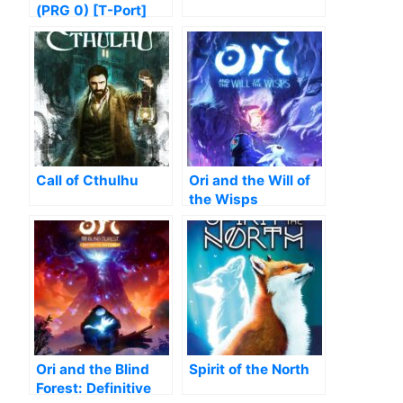
(PRG 0) [T-Port]
Call of Cthulhu
Ori and the Will of
the Wisps
Ori and the Blind
Spirit of the North
Forest: Definitive