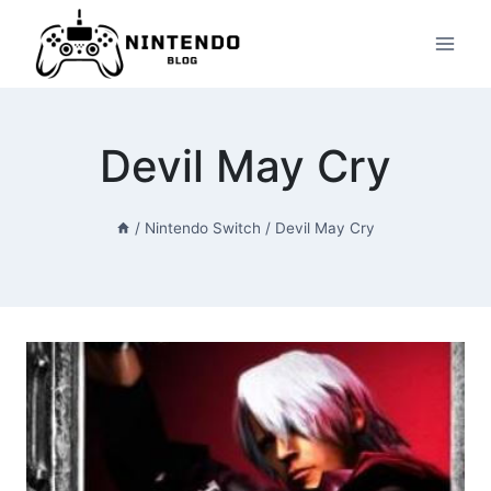
Przeskocz
do
treści
Devil May Cry
/
Nintendo Switch
/
Devil May Cry