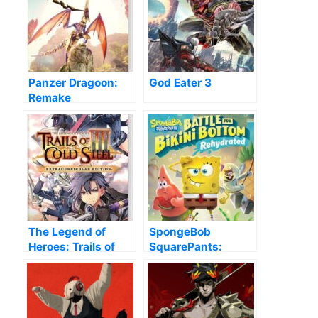
Panzer Dragoon:
God Eater 3
Remake
The Legend of
SpongeBob
Heroes: Trails of
SquarePants:
Cold Steel III
Battle for Bikini
Bottom