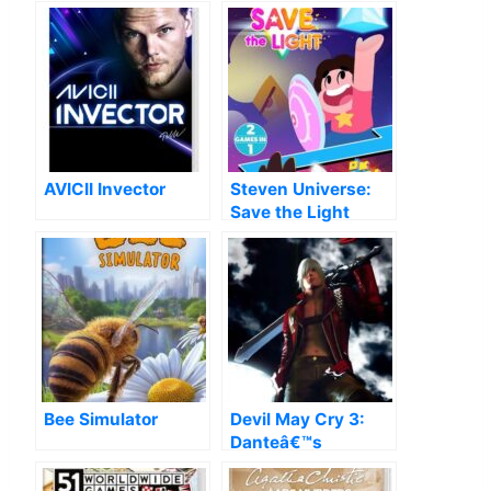
Edition
AVICII Invector
Steven Universe:
Save the Light
Bee Simulator
Devil May Cry 3:
Danteâ€™s
Awakening