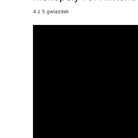
4
z 5 gwiazdek