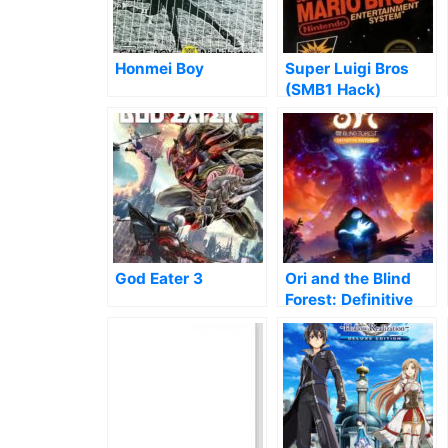
Honmei Boy
Super Luigi Bros
(SMB1 Hack)
God Eater 3
Ori and the Blind
Forest: Definitive
Edition