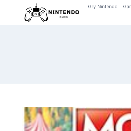
Przeskocz
Gry Nintendo
Ga
do
treści