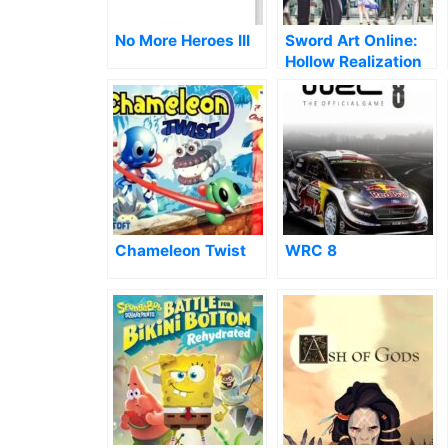
No More Heroes III
Sword Art Online:
Hollow Realization
Deluxe Edition
Chameleon Twist
WRC 8