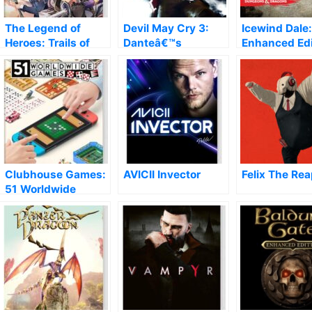
The Legend of
Devil May Cry 3:
Icewind Dale:
Heroes: Trails of
Danteâ€™s
Enhanced Edi
Cold Steel III
Awakening
Clubhouse Games:
AVICII Invector
Felix The Rea
51 Worldwide
Classics