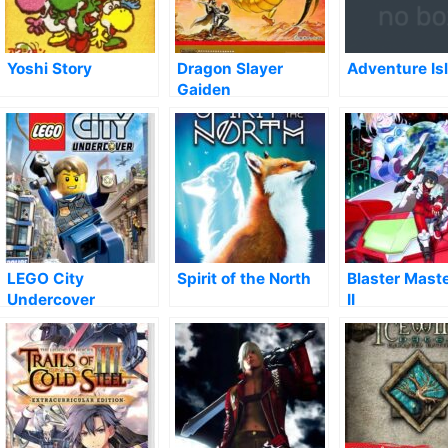
Yoshi Story
Dragon Slayer
Adventure Is
Gaiden
LEGO City
Spirit of the North
Blaster Mast
Undercover
II