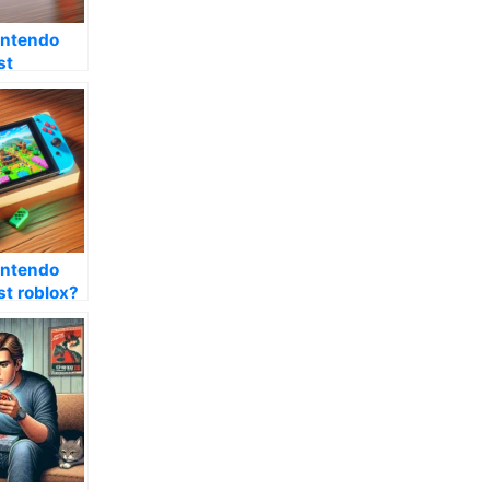
intendo
st
arka?
intendo
st roblox?