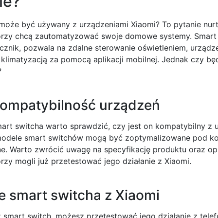
ie?
może być używany z urządzeniami Xiaomi? To pytanie nurt
órzy chcą zautomatyzować swoje domowe systemy. Smart s
ącznik, pozwala na zdalne sterowanie oświetleniem, urządz
klimatyzacją za pomocą aplikacji mobilnej. Jednak czy będ
?
ompatybilność urządzeń
rt switcha warto sprawdzić, czy jest on kompatybilny z 
modele smart switchów mogą być zoptymalizowane pod kon
e. Warto zwrócić uwagę na specyfikację produktu oraz opi
rzy mogli już przetestować jego działanie z Xiaomi.
e smart switcha z Xiaomi
z smart switch, możesz przetestować jego działanie z tele