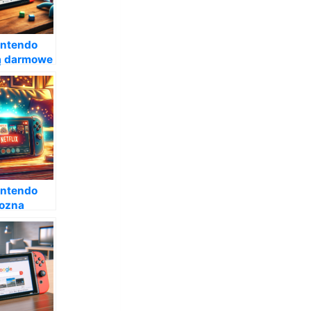
intendo
ą darmowe
intendo
ozna
etflix?