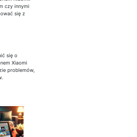
em czy innymi
ować się z
ć się o
fonem Xiaomi
azie problemów,
w.