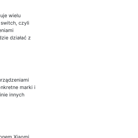
uje wielu
witch, czyli
eniami
zie działać z
urządzeniami
kretne marki i
nie innych
fonem Xiaomi.