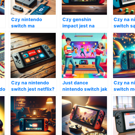
Czy nintendo
Czy genshin
Czy na n
switch ma
impact jest na
switch s
bluetooth?
nintendo switch?
gry?
Czy na nintendo
Just dance
Czy na n
ndo
switch jest netflix?
nintendo switch jak
switch m
a?
grać
ogladac n