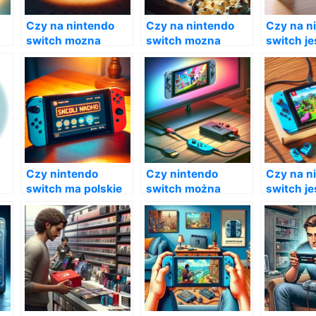
Czy na nintendo
Czy na nintendo
Czy na n
switch mozna
switch mozna
switch je
ogladac youtube?
ogladac filmy?
przegląd
Czy nintendo
Czy nintendo
Czy na n
switch ma polskie
switch można
switch je
menu?
podłączyć do
telewizora?