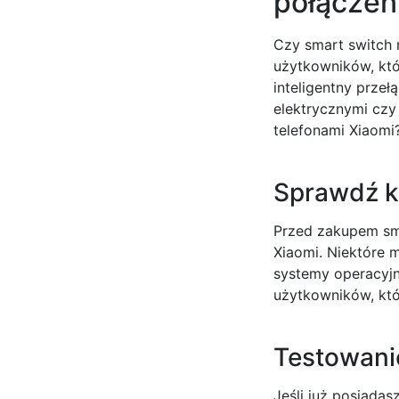
połączen
Czy smart switch 
użytkowników, kt
inteligentny przeł
elektrycznymi czy 
telefonami Xiaomi
Sprawdź k
Przed zakupem sma
Xiaomi. Niektóre 
systemy operacyjn
użytkowników, któ
Testowani
Jeśli już posiadas