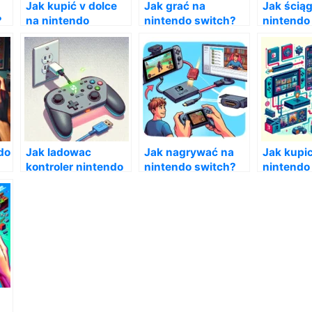
Jak kupić v dolce
Jak grać na
Jak ściąg
?
na nintendo
nintendo switch?
nintendo
switch?
do
Jak ladowac
Jak nagrywać na
Jak kupic
kontroler nintendo
nintendo switch?
nintendo
switch?