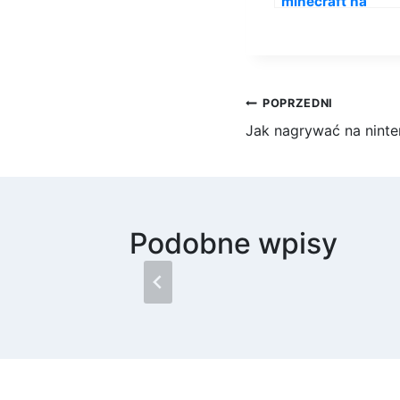
minecraft na
nintendo switch?
Nawigacja
POPRZEDNI
Jak nagrywać na ninte
wpisu
Podobne wpisy