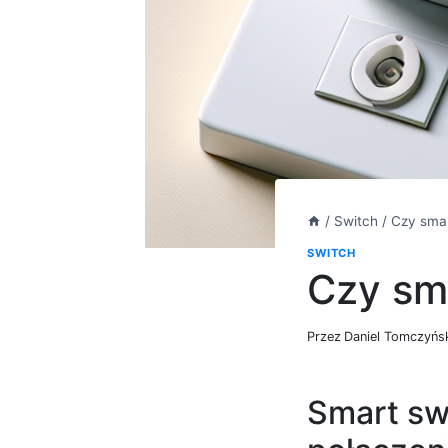
/
Switch
/
Czy smar
SWITCH
Czy sma
Przez
Daniel Tomczyńs
Smart swi