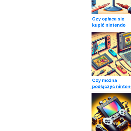
Czy opłaca się
kupić nintendo
switch?
Czy można
podłączyć ninte
switch do laptop