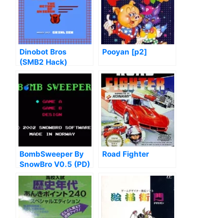
Dinobot Bros
Pooyan [p2]
(SMB2 Hack)
BombSweeper By
Road Fighter
SnowBro V0.5 (PD)