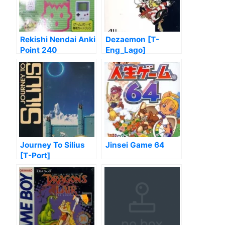
Rekishi Nendai Anki
Dezaemon [T-
Point 240
Eng_Lago]
Journey To Silius
Jinsei Game 64
[T-Port]