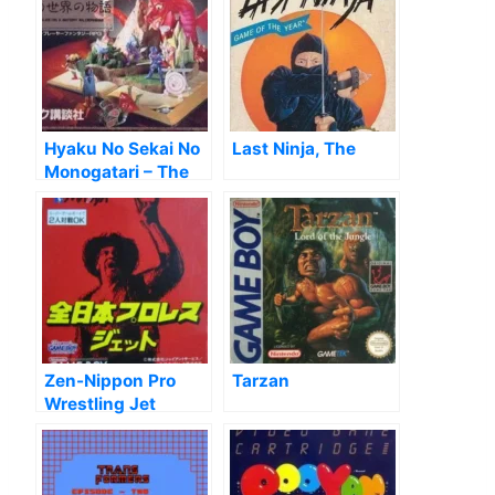
Hyaku No Sekai No
Last Ninja, The
Monogatari – The
Tales On A Watery
Wilderness [T-
Eng1.0]
Zen-Nippon Pro
Tarzan
Wrestling Jet