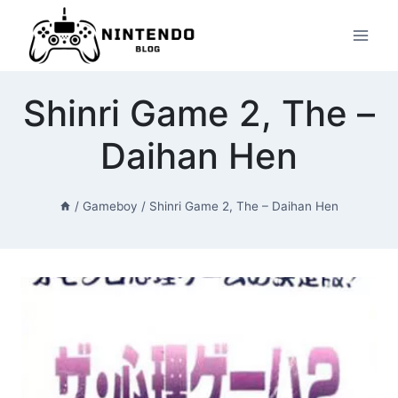
Przeskocz
do
treści
Shinri Game 2, The –
Daihan Hen
/
Gameboy
/
Shinri Game 2, The – Daihan Hen