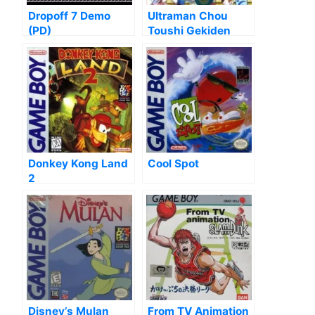
Dropoff 7 Demo
Ultraman Chou
(PD)
Toushi Gekiden
Donkey Kong Land
Cool Spot
2
Disney’s Mulan
From TV Animation