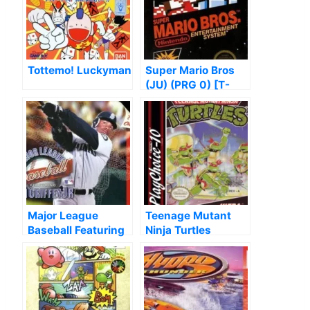
Tottemo! Luckyman
Super Mario Bros
(JU) (PRG 0) [T-
Polish1.02]
Major League
Teenage Mutant
Baseball Featuring
Ninja Turtles
Ken Griffey Jr.
(PC10)