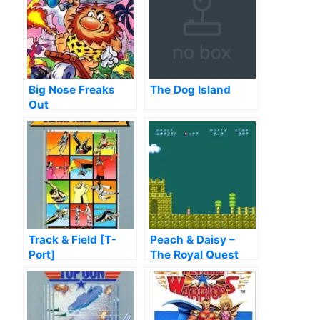
Big Nose Freaks
The Dog Island
Out
Track & Field [T-
Peach & Daisy –
Port]
The Royal Quest
(Alpha) (SMB1
Hack)