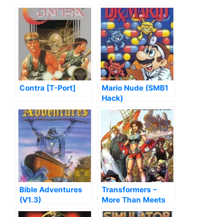
Contra [T-Port]
Mario Nude (SMB1
Hack)
Bible Adventures
Transformers –
(V1.3)
More Than Meets
The Eye (Hack)