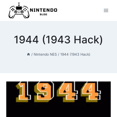
Przeskocz
do
treści
1944 (1943 Hack)
/
Nintendo NES
/
1944 (1943 Hack)