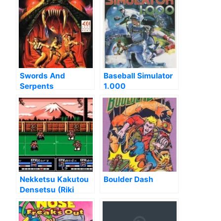
Swords And
Baseball Simulator
Serpents
1.000
Nekketsu Kakutou
Boulder Dash
Densetsu (Riki
Kunio) [T-Eng0.95]