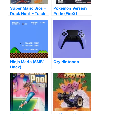
Super Mario Bros –
Pokemon Version
Duck Hunt – Track
Perle (FireX)
Meet
Ninja Mario (SMB1
Gry Nintendo
Hack)