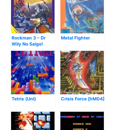
Rockman 3 – Dr
Metal Fighter
Wily No Saigo!
Tetris (Unl)
Crisis Force [hM04]