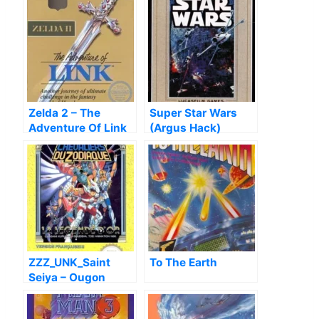
Zelda 2 – The
Super Star Wars
Adventure Of Link
(Argus Hack)
[T-Italian1.0]
ZZZ_UNK_Saint
To The Earth
Seiya – Ougon
Densetsu (FFE
Hack) (262160)