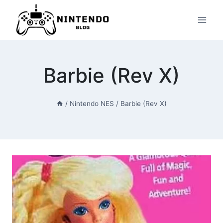
Przeskocz
do
treści
Barbie (Rev X)
/
Nintendo NES
/
Barbie (Rev X)