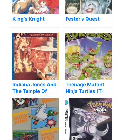
King’s Knight
Fester’s Quest
Indiana Jones And
Teenage Mutant
The Temple Of
Ninja Turtles [T-
Doom (Tengen)
Span1.0]