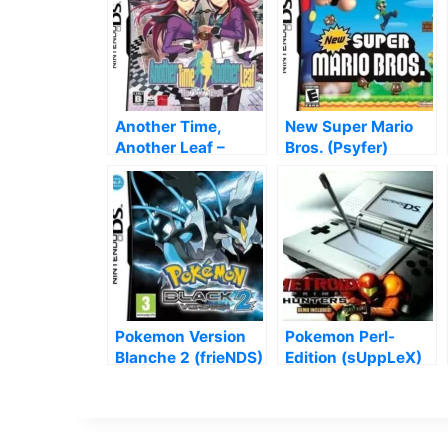
Another Time,
New Super Mario
Another Leaf –
Bros. (Psyfer)
Kagami No Naka No
Tantei (JP)
Pokemon Version
Pokemon Perl-
Blanche 2 (frieNDS)
Edition (sUppLeX)