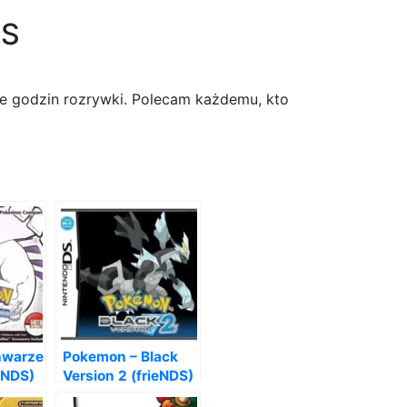
DS
e godzin rozrywki. Polecam każdemu, kto
hwarze
Pokemon – Black
ieNDS)
Version 2 (frieNDS)