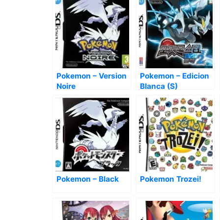
Pokemon – Version
Pokemon – Edicion
Noire
Blanca (S)
Pokemon – Black
Pokemon Trozei!