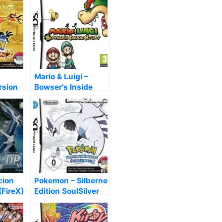
Mario & Luigi –
rsion
Bowser’s Inside
Story (EU)
cion
Pokemon – Silberne
(FireX)
Edition SoulSilver