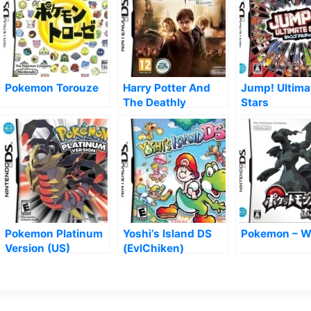
Pokemon Torouze
Harry Potter And
Jump! Ultima
The Deathly
Stars
Hallows – Part 2
Pokemon Platinum
Yoshi’s Island DS
Pokemon – W
Version (US)
(EvlChiken)