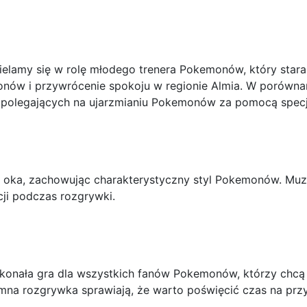
cielamy się w rolę młodego trenera Pokemonów, który star
nów i przywrócenie spokoju w regionie Almia. W porównan
 polegających na ujarzmianiu Pokemonów za pomocą specja
la oka, zachowując charakterystyczny styl Pokemonów. Muz
ji podczas rozgrywki.
konała gra dla wszystkich fanów Pokemonów, którzy chcą 
emna rozgrywka sprawiają, że warto poświęcić czas na prz