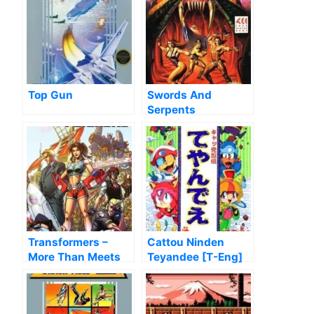
Top Gun
Swords And
Serpents
Transformers –
Cattou Ninden
More Than Meets
Teyandee [T-Eng]
The Eye (Hack)