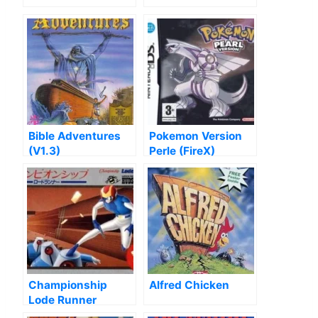
Bible Adventures
Pokemon Version
(V1.3)
Perle (FireX)
Championship
Alfred Chicken
Lode Runner