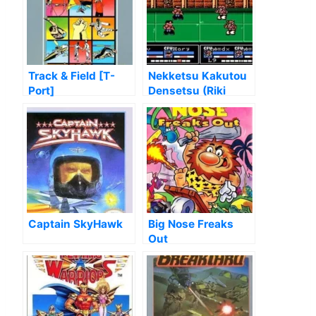
Track & Field [T-
Nekketsu Kakutou
Port]
Densetsu (Riki
Kunio) [T-Eng0.95]
Captain SkyHawk
Big Nose Freaks
Out