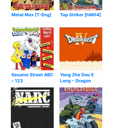
Metal Max [T-Eng]
Top Striker [hM04]
Sesame Street ABC
Yong Zhe Dou E
– 123
Long – Dragon
Quest 4