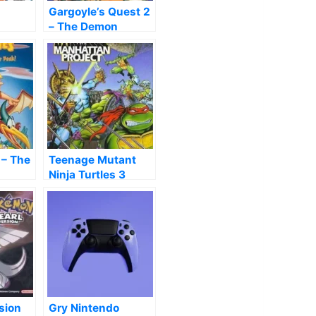
Gargoyle’s Quest 2
– The Demon
Darkness
 – The
Teenage Mutant
Ninja Turtles 3
k!,
sion
Gry Nintendo