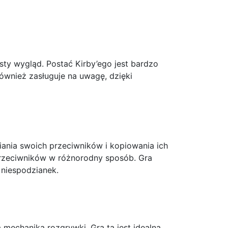
ysty wygląd. Postać Kirby’ego jest bardzo
ównież zasługuje na uwagę, dzięki
iania swoich przeciwników i kopiowania ich
przeciwników w różnorodny sposób. Gra
a niespodzianek.
 mechaniką rozgrywki. Gra ta jest idealna