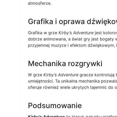
atmosferze.
Grafika i oprawa dźwięk
Grafika w grze
Kirby’s Adventure
jest koloro
dobrze animowana, a świat gry jest bogaty 
przyjemnej muzyce i efektom dźwiękowym, k
Mechanika rozgrywki
W grze
Kirby’s Adventure
gracze kontrolują 
umiejętności. Ta unikalna mechanika pozwa
oferuje również wiele ukrytych tajemnic do o
Podsumowanie
Kirby’s Adventure
to klasyk gatunku platfor