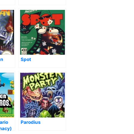
an
Spot
ario
Parodius
macy)