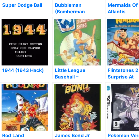
Super Dodge Ball
Bubbleman
Mermaids Of
(Bomberman
Atlantis
Collection Hack)
1944 (1943 Hack)
Little League
Flintstones 2
Baseball –
Surprise At
Championship
Dinosaur Pea
Series
The
Rod Land
James Bond Jr
Pokemon Ver