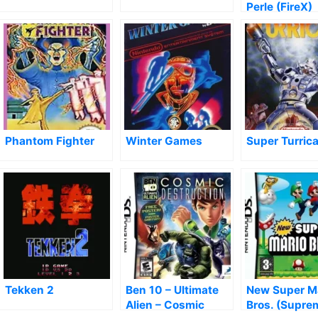
Perle (FireX)
Phantom Fighter
Winter Games
Super Turric
Tekken 2
Ben 10 – Ultimate
New Super M
Alien – Cosmic
Bros. (Supre