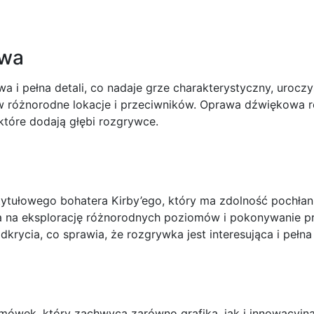
owa
wa i pełna detali, co nadaje grze charakterystyczny, urocz
w różnorodne lokacje i przeciwników. Oprawa dźwiękowa r
tóre dodają głębi rozgrywce.
tytułowego bohatera Kirby’ego, który ma zdolność pochłan
la na eksplorację różnorodnych poziomów i pokonywanie 
dkrycia, co sprawia, że rozgrywka jest interesująca i pełn
mówek, który zachwyca zarówno grafiką, jak i innowacyjną