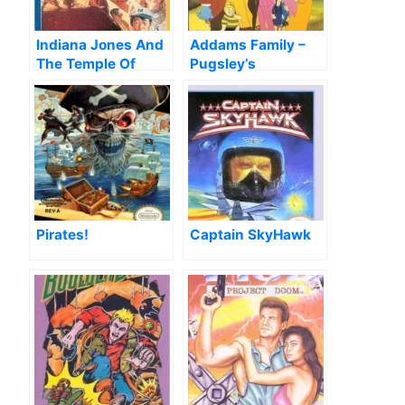
Indiana Jones And
Addams Family –
The Temple Of
Pugsley’s
Doom
Scavenger Hunt,
The
Pirates!
Captain SkyHawk