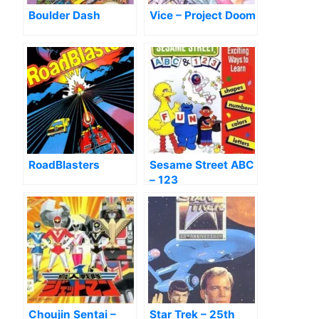
Boulder Dash
Vice – Project Doom
RoadBlasters
Sesame Street ABC
– 123
Choujin Sentai –
Star Trek – 25th