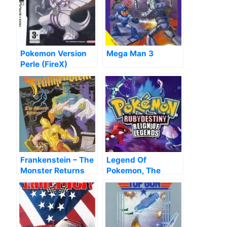
Pokemon Version
Mega Man 3
Perle (FireX)
Frankenstein – The
Legend Of
Monster Returns
Pokemon, The
(Hack)