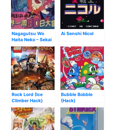
Nagagutsu Wo
Ai Senshi Nicol
Haita Neko – Sekai
Isshuu 80 Nichi Dai
Bouken
Rock Lord (Ice
Bubble Bobble
Climber Hack)
(Hack)