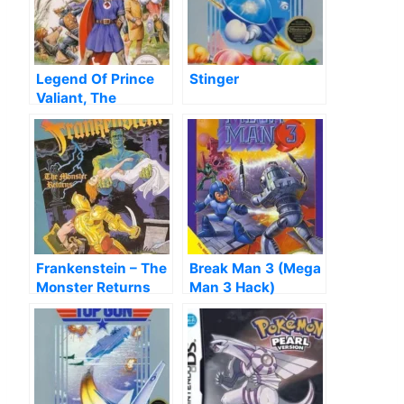
Legend Of Prince
Stinger
Valiant, The
Frankenstein – The
Break Man 3 (Mega
Monster Returns
Man 3 Hack)