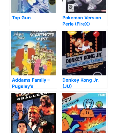
Top Gun
Pokemon Version
Perle (FireX)
Addams Family –
Donkey Kong Jr.
Pugsley’s
(JU)
Scavenger Hunt,
The