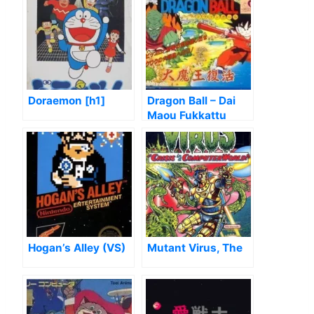
Doraemon [h1]
Dragon Ball – Dai
Maou Fukkattu
[hFFE]
Hogan’s Alley (VS)
Mutant Virus, The