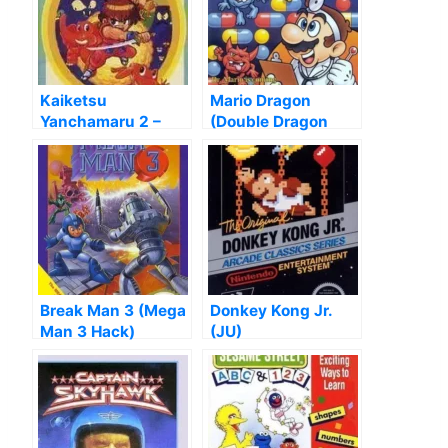
Kaiketsu
Mario Dragon
Yanchamaru 2 –
(Double Dragon
Karakuri Land [T-
Hack)
Eng]
Break Man 3 (Mega
Donkey Kong Jr.
Man 3 Hack)
(JU)