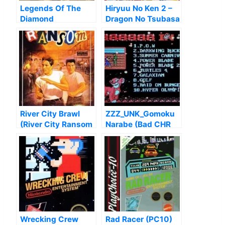
Legends Of The
Hiryuu No Ken 2 –
Diamond
Dragon No Tsubasa
[h1]
River City Brawl
ZZZ_UNK_Gomoku
(River City Ransom
Narabe (Bad CHR
Hack)
8eab0582)
Wrecking Crew
Rad Racer (PC10)