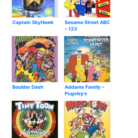
Captain SkyHawk
Sesame Street ABC
– 123
Boulder Dash
Addams Family –
Pugsley’s
Scavenger Hunt,
The