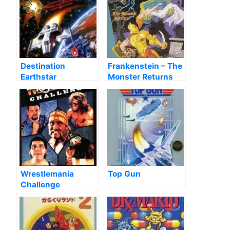
Destination
Frankenstein – The
Earthstar
Monster Returns
Wrestlemania
Top Gun
Challenge