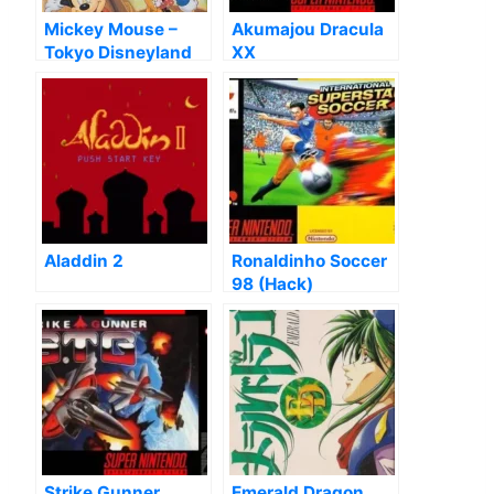
Mickey Mouse –
Akumajou Dracula
Tokyo Disneyland
XX
No Daibouken
Aladdin 2
Ronaldinho Soccer
98 (Hack)
Strike Gunner
Emerald Dragon