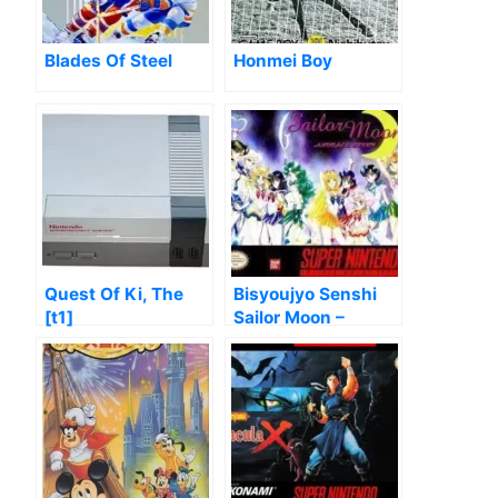
Blades Of Steel
Honmei Boy
Quest Of Ki, The
Bisyoujyo Senshi
[t1]
Sailor Moon –
Another Story