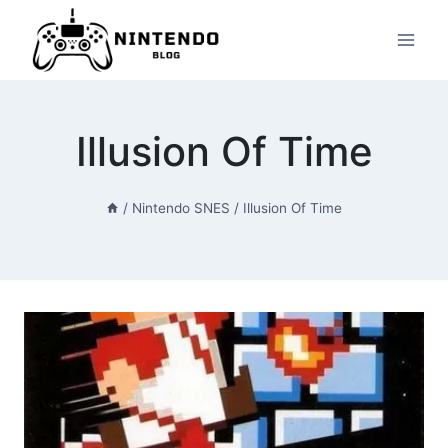
Przeskocz
do
treści
Illusion Of Time
/
Nintendo SNES
/
Illusion Of Time