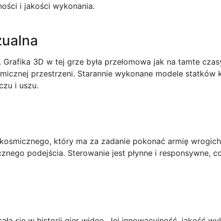
ości i jakości wykonania.
zualna
 Grafika 3D w tej grze była przełomowa jak na tamte czasy
smicznej przestrzeni. Starannie wykonane modele statków 
czu i uszu.
u kosmicznego, który ma za zadanie pokonać armię wrogich
cznego podejścia. Sterowanie jest płynne i responsywne, c
sała się w historii gier wideo. Jej innowacyjność, jakość w