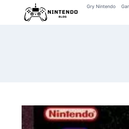
Przeskocz
Gry Nintendo
Ga
do
treści