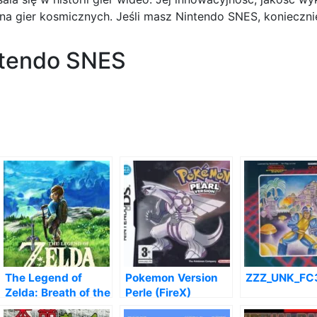
na gier kosmicznych. Jeśli masz Nintendo SNES, koniecznie
ntendo SNES
The Legend of
Pokemon Version
ZZZ_UNK_FC
Zelda: Breath of the
Perle (FireX)
Wild