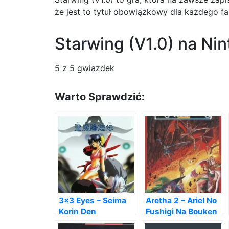
że jest to tytuł obowiązkowy dla każdego fa
Starwing (V1.0) na Ni
5
z 5 gwiazdek
Warto Sprawdzić:
3×3 Eyes – Seima
Aretha 2 – Ariel No
Korin Den
Fushigi Na Bouken