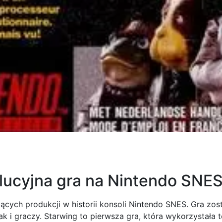
olucyjna gra na Nintendo SNE
zących produkcji w historii konsoli Nintendo SNES. Gra zos
k i graczy. Starwing to pierwsza gra, która wykorzystała t