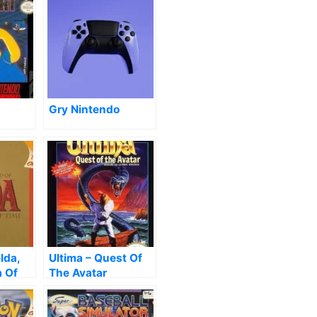
Gry Nintendo
lda,
Ultima – Quest Of
a Of
The Avatar