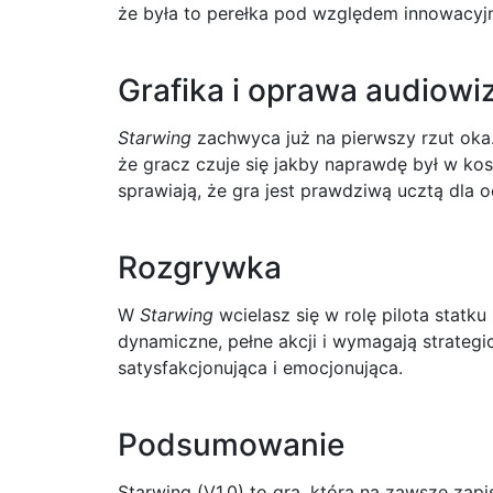
że była to perełka pod względem innowacyjn
Grafika i oprawa audiowi
Starwing
zachwyca już na pierwszy rzut oka.
że gracz czuje się jakby naprawdę był w ko
sprawiają, że gra jest prawdziwą ucztą dla o
Rozgrywka
W
Starwing
wcielasz się w rolę pilota statk
dynamiczne, pełne akcji i wymagają strategi
satysfakcjonująca i emocjonująca.
Podsumowanie
Starwing (V1.0) to gra, która na zawsze zapi