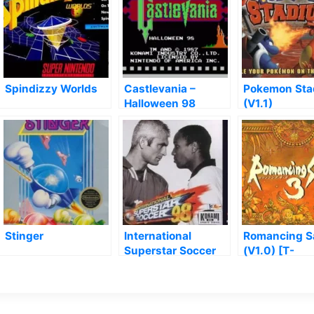
Spindizzy Worlds
Castlevania –
Pokemon Sta
Halloween 98
(V1.1)
(Hack)
Stinger
International
Romancing S
Superstar Soccer
(V1.0) [T-
’98
Eng_partial]