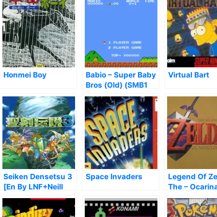
Honmei Boy
Babio – Super Baby
Virtual Bart
Bros (Old) (SMB1
Hack)
Seiken Densetsu 3
Space Invaders
Legend Of Ze
[En By LNF+Neill
The – Ocarin
Corlett+SoM2Freak
Time (V1.2)
V1.01]