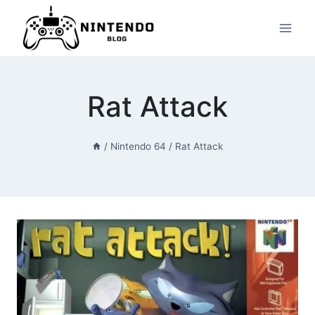
Przeskocz
do
treści
Rat Attack
/
Nintendo 64
/
Rat Attack