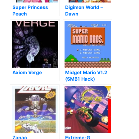
Super Princess
Digimon World –
Peach
Dawn
Axiom Verge
Midget Mario V1.2
(SMB1 Hack)
Zanac
Extreme-G