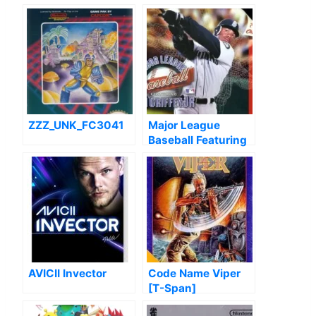
ZZZ_UNK_FC3041
Major League
Baseball Featuring
Ken Griffey Jr.
AVICII Invector
Code Name Viper
[T-Span]