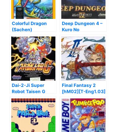
Colorful Dragon
Deep Dungeon 4 –
(Sachen)
Kuro No
Youjutsushi [T-
Eng]
Dai-2-Ji Super
Final Fantasy 2
Robot Taisen G
[hM02][T-Eng1.03]