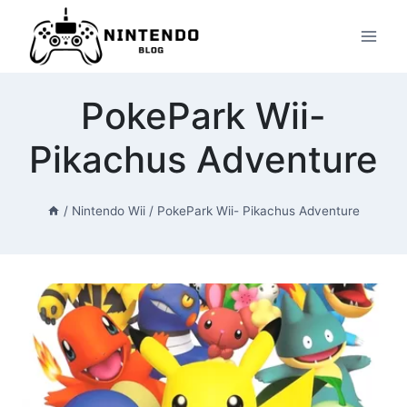
Przeskocz
do
treści
PokePark Wii-
Pikachus Adventure
/
Nintendo Wii
/
PokePark Wii- Pikachus Adventure