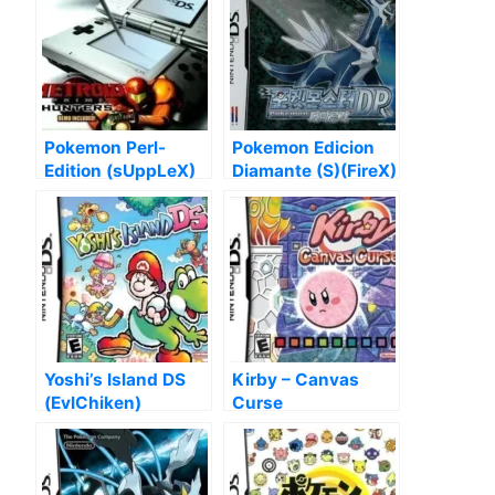
Pokemon Perl-
Pokemon Edicion
Edition (sUppLeX)
Diamante (S)(FireX)
Yoshi’s Island DS
Kirby – Canvas
(EvlChiken)
Curse