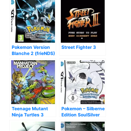
Pokemon Version
Street Fighter 3
Blanche 2 (frieNDS)
Teenage Mutant
Pokemon – Silberne
Ninja Turtles 3
Edition SoulSilver