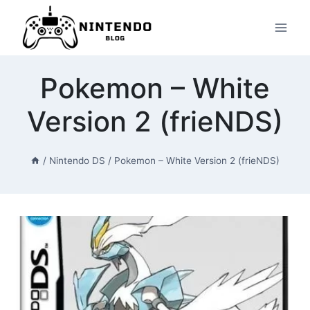
Przeskocz
do
treści
Pokemon – White
Version 2 (frieNDS)
/
Nintendo DS
/
Pokemon – White Version 2 (frieNDS)