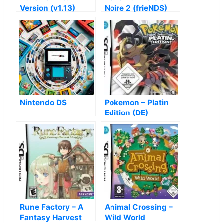
Version (v1.13)
Noire 2 (frieNDS)
Nintendo DS
Pokemon – Platin
Edition (DE)
(PYRiDiA)
Rune Factory – A
Animal Crossing –
Fantasy Harvest
Wild World