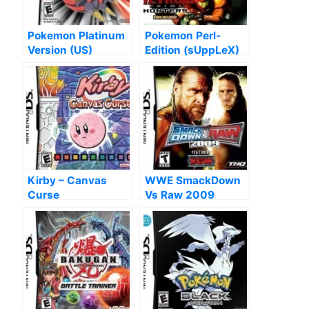
Pokemon Platinum
Pokemon Perl-
Version (US)
Edition (sUppLeX)
Kirby – Canvas
WWE SmackDown
Curse
Vs Raw 2009
Featuring ECW