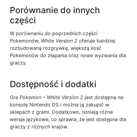
Porównanie do innych
części
W porównaniu do poprzednich części
Pokemonów,
White Version 2
oferuje bardziej
rozbudowaną rozgrywkę, większą ilość
Pokemonów do złapania oraz nowe wyzwania dla
graczy.
Dostępność i dodatki
Gra
Pokemon – White Version 2
jest dostępna na
konsolę Nintendo DS i można ją zakupić w
sklepach z grami. Dodatkowo, istnieją różne
wersje językowe, co sprawia, że jest dostępna dla
graczy z różnych krajów.