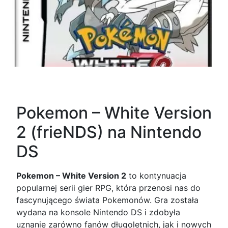
Pokemon – White Version
2 (frieNDS) na Nintendo
DS
Pokemon – White Version 2
to kontynuacja
popularnej serii gier RPG, która przenosi nas do
fascynującego świata Pokemonów. Gra została
wydana na konsole Nintendo DS i zdobyła
uznanie zarówno fanów długoletnich, jak i nowych