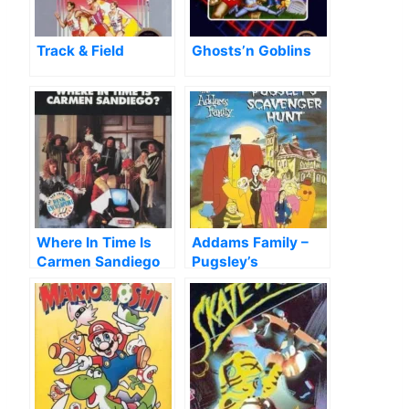
Track & Field
Ghosts’n Goblins
Where In Time Is
Addams Family –
Carmen Sandiego
Pugsley’s
Scavenger Hunt,
The