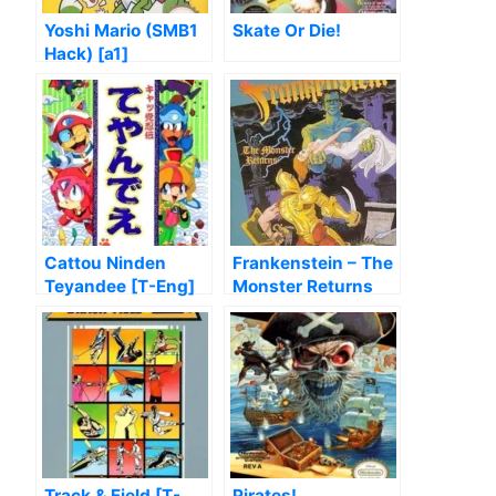
Yoshi Mario (SMB1
Skate Or Die!
Hack) [a1]
Cattou Ninden
Frankenstein – The
Teyandee [T-Eng]
Monster Returns
Track & Field [T-
Pirates!