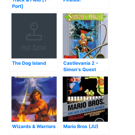
Port]
The Dog Island
Castlevania 2 –
Simon’s Quest
Wizards & Warriors
Mario Bros (JU)