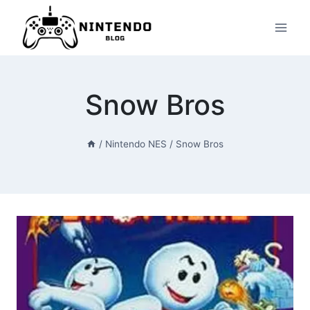
Przeskocz
do
treści
Snow Bros
/
Nintendo NES
/
Snow Bros