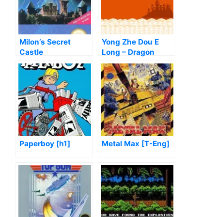
Milon’s Secret
Yong Zhe Dou E
Castle
Long – Dragon
Quest 4
Paperboy [h1]
Metal Max [T-Eng]