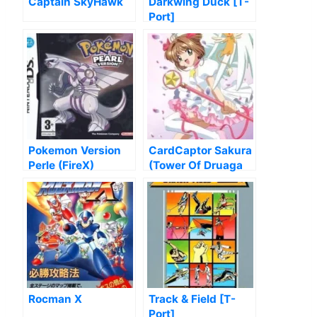
Captain SkyHawk
Darkwing Duck [T-
Port]
Pokemon Version
CardCaptor Sakura
Perle (FireX)
(Tower Of Druaga
Hack)
Rocman X
Track & Field [T-
Port]