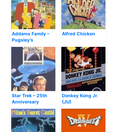
Addams Family –
Alfred Chicken
Pugsley’s
Scavenger Hunt,
The
Star Trek – 25th
Donkey Kong Jr.
Anniversary
(JU)