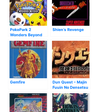
PokePark 2
Shien’s Revenge
Wonders Beyond
Gemfire
Dun Quest – Majin
Fuuin No Densetsu