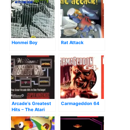
Honmei Boy
Rat Attack
Arcade’s Greatest
Carmageddon 64
Hits – The Atari
Collection 1