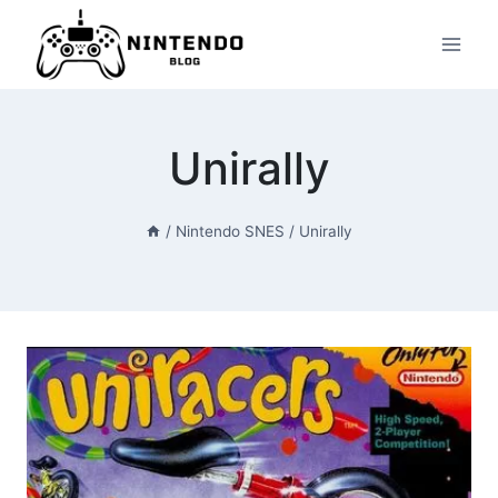
Przeskocz
do
treści
Unirally
/
Nintendo SNES
/
Unirally