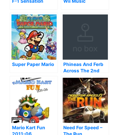
F-1 Sensation
Wii Music
Super Paper Mario
Phineas And Ferb
Across The 2nd
Dimension
Mario Kart Fun
Need For Speed –
2011-06
The Run