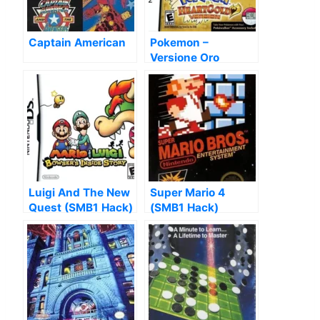
Captain American
Pokemon –
Versione Oro
HeartGold
Luigi And The New
Super Mario 4
Quest (SMB1 Hack)
(SMB1 Hack)
[a2]