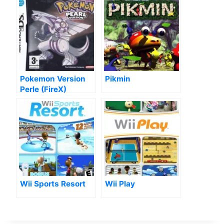
Pokemon Version
Pikmin
Perle (FireX)
Wii Sports Resort
Wii Play