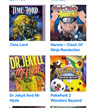
Time Lord
Naruto – Clash Of
Ninja Revolution
Dr Jekyll And Mr
PokePark 2
Hyde
Wonders Beyond