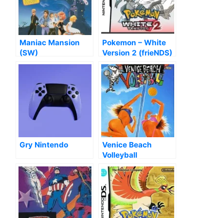
Maniac Mansion
Pokemon – White
(SW)
Version 2 (frieNDS)
Gry Nintendo
Venice Beach
Volleyball