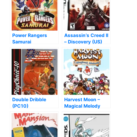
Power Rangers
Assassin’s Creed II
Samurai
– Discovery (US)
Double Dribble
Harvest Moon –
(PC10)
Magical Melody