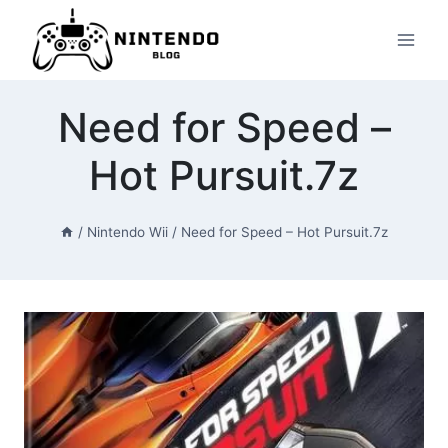
Przeskocz
do
treści
Need for Speed –
Hot Pursuit.7z
/
Nintendo Wii
/
Need for Speed – Hot Pursuit.7z